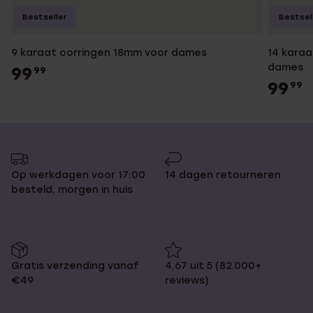
Bestseller
Bestsel
9 karaat oorringen 18mm voor dames
14 kara
dames
99
99
99
99
Op werkdagen voor 17:00
14 dagen retourneren
besteld, morgen in huis
Gratis verzending vanaf
4,67 uit 5 (82.000+
€49
reviews)