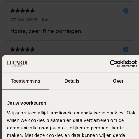
27-06-2025 - Ria
Mooie, zeer fijne oorringen.
09-06-2025 - Michelle S.
Toon meer
Toestemming
Details
Over
Jouw voorkeuren
In winkelmand
Wij gebruiken altijd functionele en analytische cookies. Ook
willen we cookies plaatsen en data verzamelen om de
Ook leuk voor jou
communicatie naar jou makkelijker en persoonlijker te
maken. Met deze cookies en data kunnen wij en derde