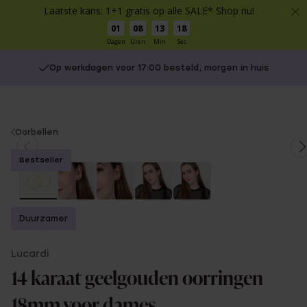
Laatste kans: 1+1 gratis op alle SALE* Shop nu!
01
08
13
17
Dagen
Uren
Min
Sec
Op werkdagen voor 17:00 besteld, morgen in huis
You
Oorbellen
are
Bestseller
here:
Duurzamer
Lucardi
14 karaat geelgouden oorringen
18mm voor dames