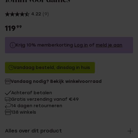
4.22
(9)
119
99
Krijg 10% memberkorting
Log in
of
meld je aan
119.99
Zonder memberkorting
Vandaag besteld, dinsdag in huis
107.99
Met memberkorting
Vandaag nodig? Bekijk winkelvoorraad
Achteraf betalen
Gratis verzending vanaf €49
14 dagen retourneren
138 winkels
Alles over dit product