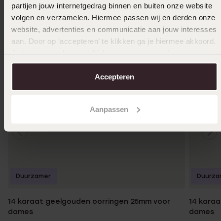
partijen jouw internetgedrag binnen en buiten onze website
volgen en verzamelen. Hiermee passen wij en derden onze
website, advertenties en communicatie aan jouw interesses
aan. Door op ‘accepteren’ te klikken ga je hiermee akkoord.
Je kunt je voorkeuren altijd weer aanpassen. Lees er meer
over in ons
cookiebeleid
.
Accepteren
Aanpassen
Duurzamer
Duurza
14 karaat geelgouden oorringen 25mm voor
14 kara
dames
dames