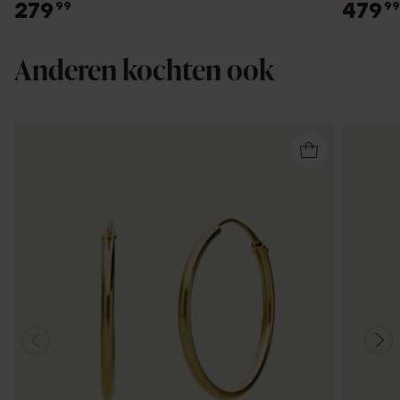
279
479
99
99
Anderen kochten ook