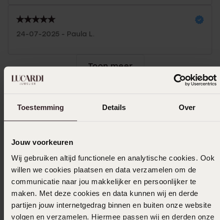
24-07-2025 - Paula L.
Toon meer
Toestemming
Details
Over
In winkelmand
Ook leuk voor jou
Jouw voorkeuren
Wij gebruiken altijd functionele en analytische cookies. Ook
willen we cookies plaatsen en data verzamelen om de
communicatie naar jou makkelijker en persoonlijker te
maken. Met deze cookies en data kunnen wij en derde
partijen jouw internetgedrag binnen en buiten onze website
volgen en verzamelen. Hiermee passen wij en derden onze