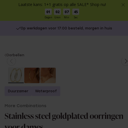
Laatste kans: 1+1 gratis op alle SALE* Shop nu!
01
02
07
45
Dagen
Uren
Min
Sec
Op werkdagen voor 17:00 besteld, morgen in huis
You
Oorbellen
are
here:
Duurzamer
Waterproof
More Combinations
Stainless steel goldplated oorringen
voor dames