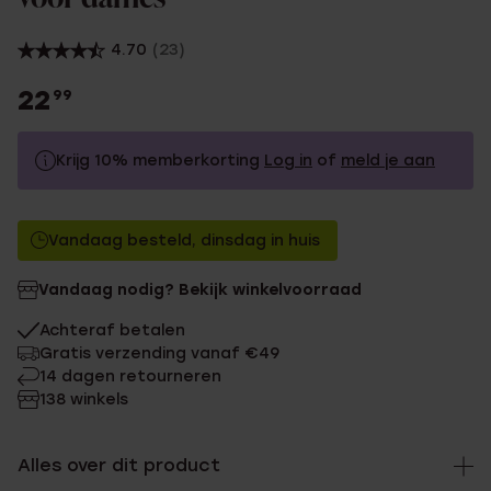
4.70
(23)
22
99
Krijg 10% memberkorting
Log in
of
meld je aan
22.99
Zonder memberkorting
Vandaag besteld, dinsdag in huis
20.69
Met memberkorting
Vandaag nodig? Bekijk winkelvoorraad
Achteraf betalen
Gratis verzending vanaf €49
14 dagen retourneren
138 winkels
Alles over dit product