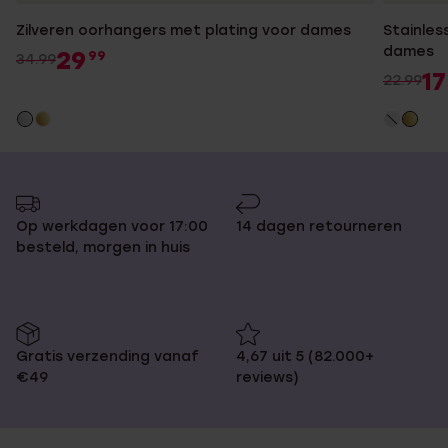
Zilveren oorhangers met plating voor dames
Stainles
dames
29
99
34.99
17
22.99
Op werkdagen voor 17:00
14 dagen retourneren
besteld, morgen in huis
Gratis verzending vanaf
4,67 uit 5 (82.000+
€49
reviews)