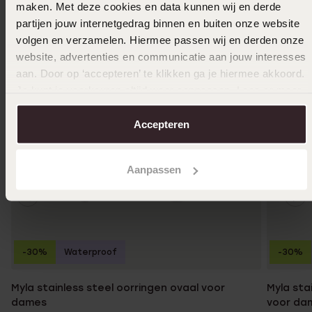
maken. Met deze cookies en data kunnen wij en derde
partijen jouw internetgedrag binnen en buiten onze website
volgen en verzamelen. Hiermee passen wij en derden onze
website, advertenties en communicatie aan jouw interesses
aan. Door op ‘accepteren’ te klikken ga je hiermee akkoord.
Je kunt je voorkeuren altijd weer aanpassen. Lees er meer
over in ons
cookiebeleid
.
Accepteren
Aanpassen
-30%
Waterproof
-30%
Myla stainless steel oorringen ovaal voor
Myla sta
dames
voor da