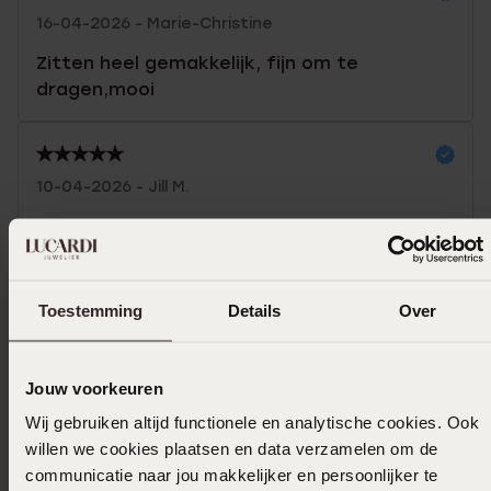
16-04-2026 - Marie-Christine
Zitten heel gemakkelijk, fijn om te
dragen,mooi
10-04-2026 - Jill M.
Net even anders dan standaard oorbellen.
Toon meer
Toestemming
Details
Over
Jouw voorkeuren
In winkelmand
Wij gebruiken altijd functionele en analytische cookies. Ook
willen we cookies plaatsen en data verzamelen om de
Ook leuk voor jou
communicatie naar jou makkelijker en persoonlijker te