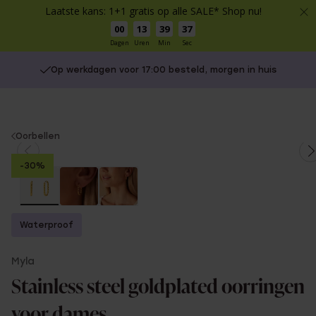
Laatste kans: 1+1 gratis op alle SALE* Shop nu!
00
13
39
37
Dagen
Uren
Min
Sec
Op werkdagen voor 17:00 besteld, morgen in huis
You
Oorbellen
are
-30%
here:
Waterproof
Myla
Stainless steel goldplated oorringen
voor dames