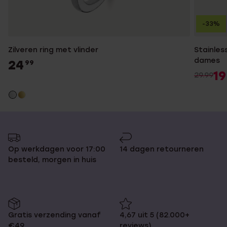
-33%
Zilveren ring met vlinder
Stainles
dames
24
99
19
29.99
Op werkdagen voor 17:00
14 dagen retourneren
besteld, morgen in huis
Gratis verzending vanaf
4,67 uit 5 (82.000+
€49
reviews)