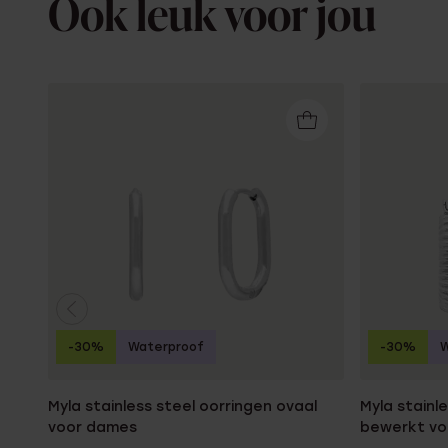
Ook leuk voor jou
-30%
Waterproof
-30%
W
Myla stainless steel oorringen ovaal
Myla stainl
voor dames
bewerkt v