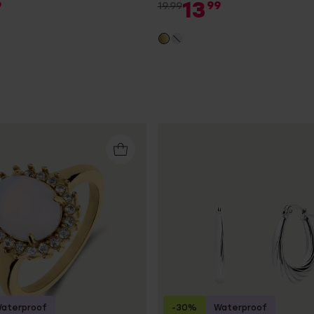
13
9
99
19.99
aterproof
-30%
Waterproof