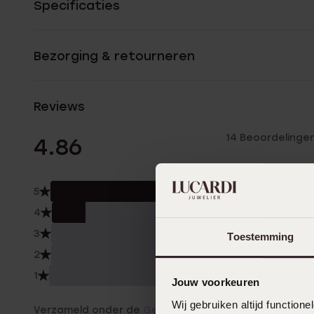
Specificaties
Bezorging & retourneren
Reviews
14 Beoordelinge
4.86
5
86.
4
14.0
3
0.0
Toestemming
2
0.0
1
0.0
Jouw voorkeuren
Wij gebruiken altijd functio
Verzameld onder de
Gebruiksvoorwaarden
van