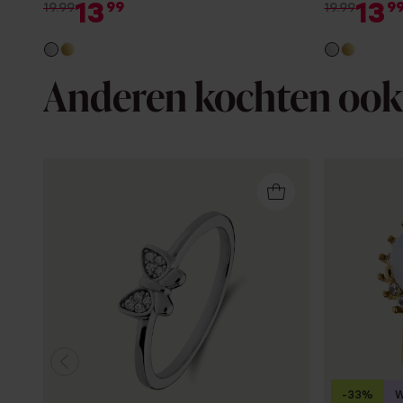
13
13
99
9
19.99
19.99
Anderen kochten ook
-33%
W