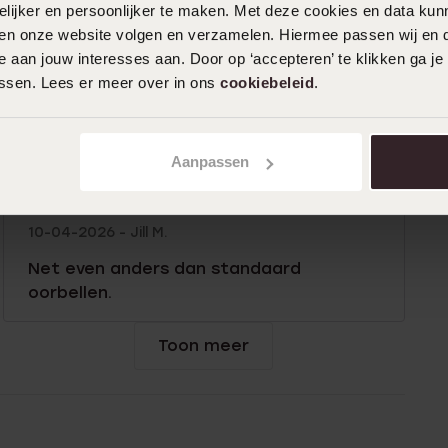
ijker en persoonlijker te maken. Met deze cookies en data kunn
iten onze website volgen en verzamelen. Hiermee passen wij en 
 aan jouw interesses aan. Door op ‘accepteren’ te klikken ga je
16-04-2026 - Marie-Christine
assen. Lees er meer over in ons
cookiebeleid
.
Zitten heel gemakkelijk, fijn om te
dragen,mooi
Aanpassen
10-04-2026 - Jill M.
Net even anders dan standaard
oorbellen.
Toon meer