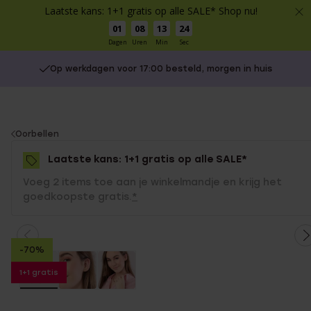
Laatste kans: 1+1 gratis op alle SALE* Shop nu!
01
08
13
24
Dagen
Uren
Min
Sec
Op werkdagen voor 17:00 besteld, morgen in huis
You
Oorbellen
are
Laatste kans: 1+1 gratis op alle SALE*
here:
Voeg 2 items toe aan je winkelmandje en krijg het
goedkoopste gratis.
*
-70%
1+1 gratis