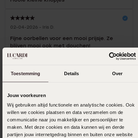
02-04-2026 - Iris D.
Fijne oorbellen voor een mooi prijsje. Ze
blijven mooi ook met douchen!
Toon meer
Toestemming
Details
Over
Uitverkocht
Jouw voorkeuren
Wij gebruiken altijd functionele en analytische cookies. Ook
Ook leuk voor jou
willen we cookies plaatsen en data verzamelen om de
communicatie naar jou makkelijker en persoonlijker te
maken. Met deze cookies en data kunnen wij en derde
partijen jouw internetgedrag binnen en buiten onze website