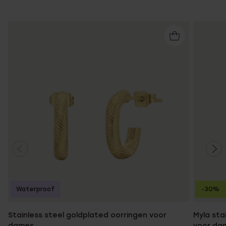
Waterproof
-30%
Stainless steel goldplated oorringen voor
Myla sta
dames
voor da