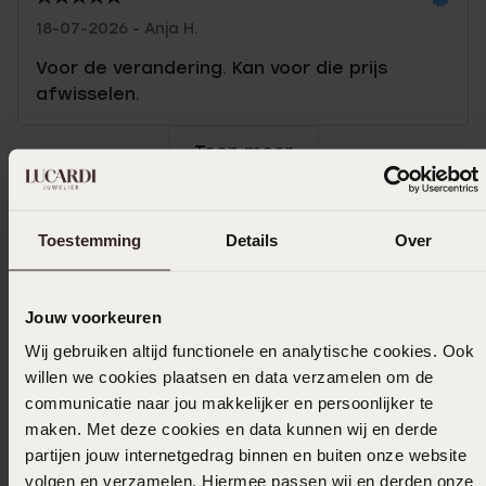
18-07-2026 - Anja H.
Voor de verandering. Kan voor die prijs
afwisselen.
Toon meer
Toestemming
Details
Over
In winkelmand
Ook leuk voor jou
Jouw voorkeuren
Wij gebruiken altijd functionele en analytische cookies. Ook
willen we cookies plaatsen en data verzamelen om de
communicatie naar jou makkelijker en persoonlijker te
maken. Met deze cookies en data kunnen wij en derde
partijen jouw internetgedrag binnen en buiten onze website
volgen en verzamelen. Hiermee passen wij en derden onze