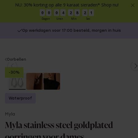
NU: 30% korting op alle 9 karaat sieraden* Shop nu!
0
0
0
4
2
8
2
1
Dagen
Uren
Min
Sec
Op werkdagen voor 17:00 besteld, morgen in huis
You
Oorbellen
are
-30%
here:
Waterproof
Myla
Myla stainless steel goldplated
oorringen voor dames