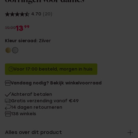
4.70
(20)
13
99
19.99
Kleur sieraad:
Zilver
Voor 17:00 besteld, morgen in huis
Vandaag nodig? Bekijk winkelvoorraad
Achteraf betalen
Gratis verzending vanaf €49
14 dagen retourneren
138 winkels
Alles over dit product