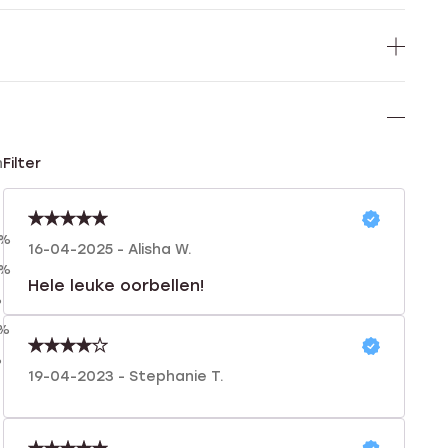
n
Filter
0%
16-04-2025 - Alisha W.
0%
Hele leuke oorbellen!
%
0%
%
19-04-2023 - Stephanie T.