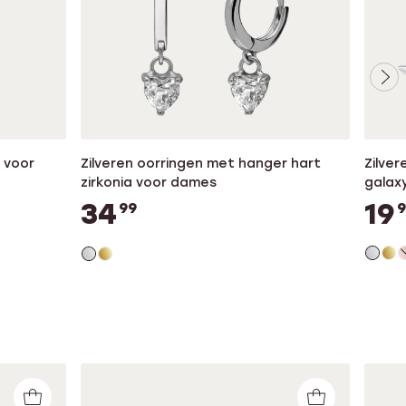
 voor
Zilveren oorringen met hanger hart
Zilve
zirkonia voor dames
galax
34
19
99
9