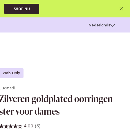
SHOP NU
 schieten
Nederlands
Web Only
Lucardi
Zilveren goldplated oorringen
ster voor dames
4.00
(5)