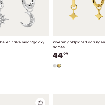
rbellen halve maan/galaxy
Zilveren goldplated oorringen
dames
44
99