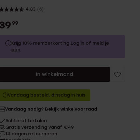
4.83
(6)
39
99
Krijg 10% memberkorting
Log in
of
meld je
aan
39.99
Zonder memberkorting
In winkelmand
35.99
Met memberkorting
Vandaag besteld, dinsdag in huis
Vandaag nodig? Bekijk winkelvoorraad
Achteraf betalen
Gratis verzending vanaf €49
14 dagen retourneren