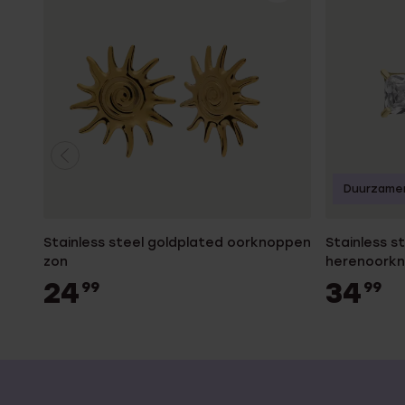
Duurzame
Stainless steel goldplated oorknoppen
Stainless s
zon
herenoorkn
24
34
99
99