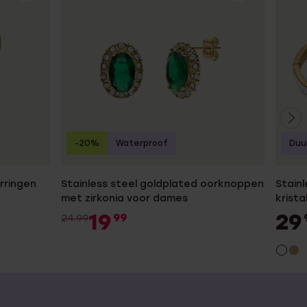
-20%
Waterproof
Duu
rringen
Stainless steel goldplated oorknoppen
Stain
met zirkonia voor dames
krist
19
29
99
24.99