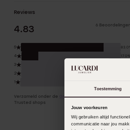
Reviews
6 Beoordelinge
4.83
5
83.
4
17.0
3
0.0
2
0.0
1
0.0
Toestemming
Verzameld onder de
Gebruiksvoorwaarden
van
Trusted shops
Jouw voorkeuren
Wij gebruiken altijd functio
communicatie naar jou makkel