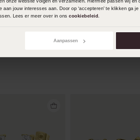
iten onze website volgen en verzamelen. Hiermee passen wij en 
06-04-2025 - Sanne
 aan jouw interesses aan. Door op ‘accepteren’ te klikken ga je
Zie er meer dan uit echt uit en voor een
assen. Lees er meer over in ons
cookiebeleid
.
hele mooie prijs
Toon meer
Aanpassen