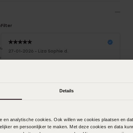
n
Filter
0%
27-01-2026 - Liza Sophie d.
%
Prachtig product, over alles van Lucardi
%
ben ik altijd heel tevreden.
%
%
Details
09-12-2025 - James
Heel leuk Mijn broertje is er dol op
nele en analytische cookies. Ook willen we cookies plaatsen en 
ijker en persoonlijker te maken. Met deze cookies en data kunn