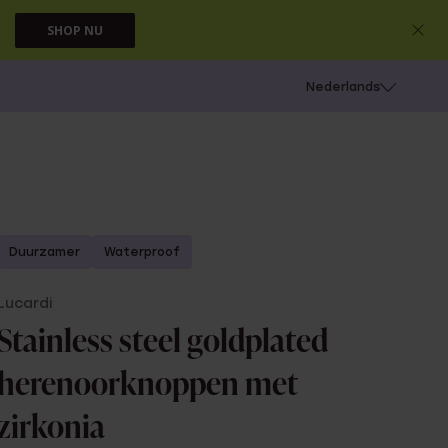
SHOP NU
 schieten
Nederlands
Duurzamer
Waterproof
Lucardi
Stainless steel goldplated
herenoorknoppen met
zirkonia