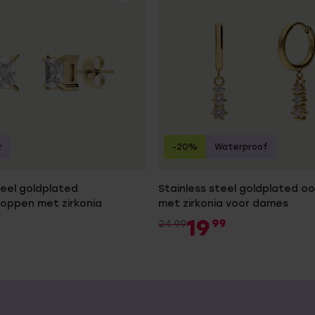
r
-20%
Waterproof
teel goldplated
Stainless steel goldplated oo
oppen met zirkonia
met zirkonia voor dames
19
99
24.99