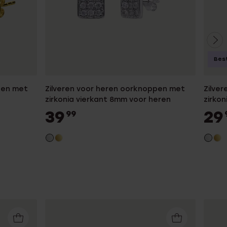
Best
pen met
Zilveren voor heren oorknoppen met
Zilve
zirkonia vierkant 8mm voor heren
zirko
39
29
99