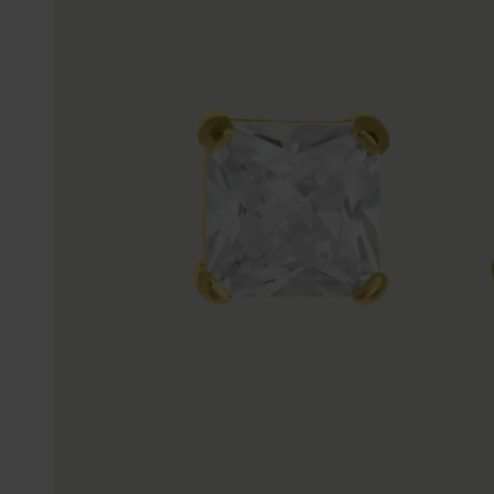
Enkelbandjes
Trouwringen
Accessoires
Piercings