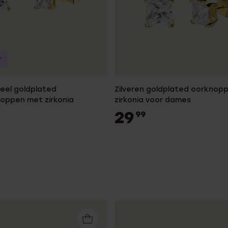
r
teel goldplated
Zilveren goldplated oorknop
oppen met zirkonia
zirkonia voor dames
29
99