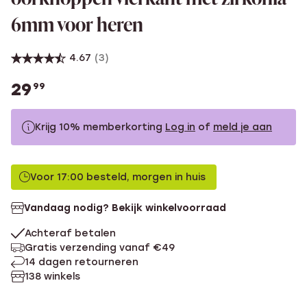
6mm voor heren
4.67
(3)
29
99
Krijg 10% memberkorting
Log in
of
meld je aan
29.99
Zonder memberkorting
Voor 17:00 besteld, morgen in huis
26.99
Met memberkorting
Vandaag nodig? Bekijk winkelvoorraad
Achteraf betalen
Gratis verzending vanaf €49
14 dagen retourneren
138 winkels