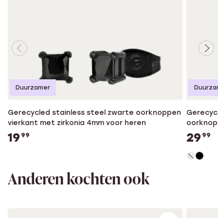
Duurzamer
Duurza
Gerecycled stainless steel zwarte oorknoppen
Gerecycl
vierkant met zirkonia 4mm voor heren
oorknopp
19
29
99
99
Anderen kochten ook