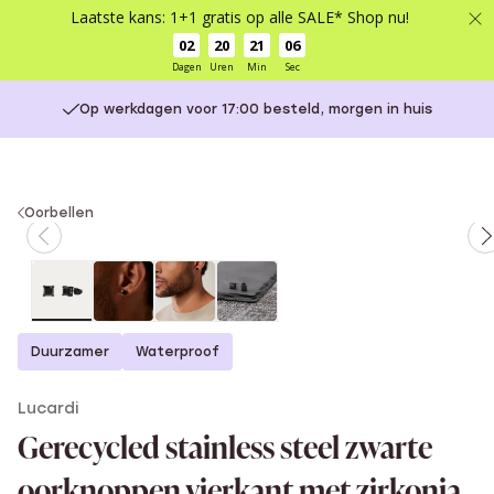
Laatste kans: 1+1 gratis op alle SALE* Shop nu!
02
20
21
06
Dagen
Uren
Min
Sec
Op werkdagen voor 17:00 besteld, morgen in huis
You
Oorbellen
are
here:
Duurzamer
Waterproof
Lucardi
Gerecycled stainless steel zwarte
oorknoppen vierkant met zirkonia