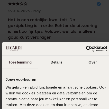
29-04-2026 - May
Het is een redelijke kwaliteit. De
gokdplating is in orde. Echter de uitvoering
is niet zo fijntjes. Voldoet wel als je alleen
goud kunt verdragen.
Toon meer
Toestemming
Details
Over
In winkelmand
Jouw voorkeuren
Ook leuk voor jou
Wij gebruiken altijd functionele en analytische cookies. Ook
willen we cookies plaatsen en data verzamelen om de
communicatie naar jou makkelijker en persoonlijker te
maken. Met deze cookies en data kunnen wij en derde