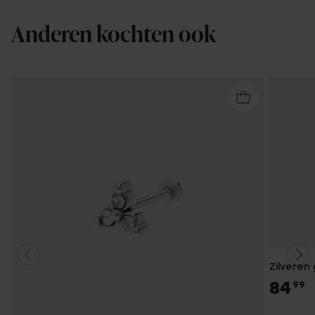
Anderen kochten ook
Zilveren
84
99