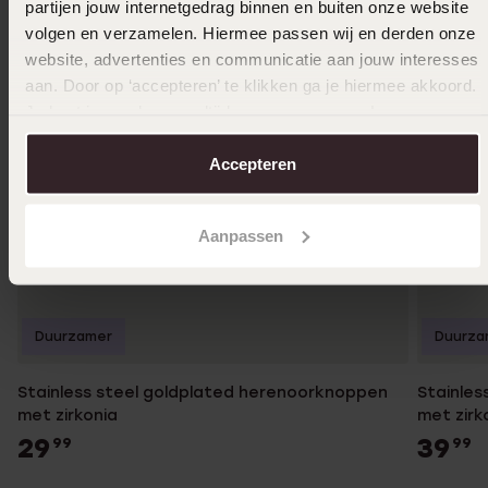
partijen jouw internetgedrag binnen en buiten onze website
volgen en verzamelen. Hiermee passen wij en derden onze
website, advertenties en communicatie aan jouw interesses
aan. Door op ‘accepteren’ te klikken ga je hiermee akkoord.
Je kunt je voorkeuren altijd weer aanpassen. Lees er meer
over in ons
cookiebeleid
.
Accepteren
Aanpassen
Duurzamer
Duurza
Stainless steel goldplated herenoorknoppen
Stainles
met zirkonia
met zirk
29
39
99
99