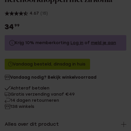
4.67
(15)
34
99
Krijg 10% memberkorting
Log in
of
meld je aan
34.99
Zonder memberkorting
Vandaag besteld, dinsdag in huis
31.49
Met memberkorting
Vandaag nodig? Bekijk winkelvoorraad
Achteraf betalen
Gratis verzending vanaf €49
14 dagen retourneren
138 winkels
Alles over dit product