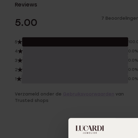
Reviews
7 Beoordelinge
5.00
5
100.
4
0.0
3
0.0
2
0.0
1
0.0
Verzameld onder de
Gebruiksvoorwaarden
van
Trusted shops