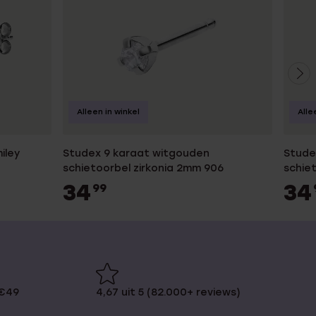
Alleen in winkel
Alle
iley
Studex 9 karaat witgouden
Stude
schietoorbel zirkonia 2mm 906
schie
34
34
99
 €49
4,67 uit 5 (82.000+ reviews)