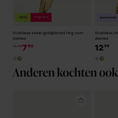
1+1 gratis
-50%
Bestseller
Stainless steel goldplated ring voor
Stainless s
dames
dames
7
12
50
99
14.99
Anderen kochten ook