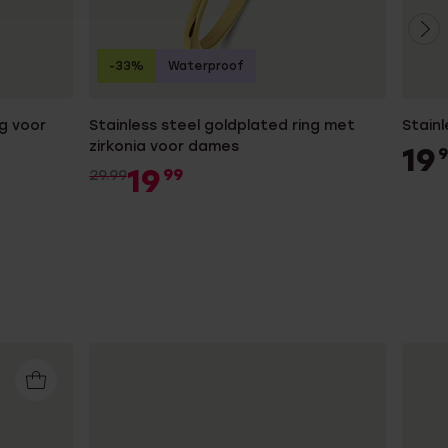
-33%
Waterproof
ng voor
Stainless steel goldplated ring met
Stainl
zirkonia voor dames
19
9
19
99
29.99