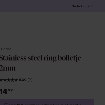
 schieten
Nederlands
Lucardi
Stainless steel ring bolletje
2mm
5.00
(7)
14
99