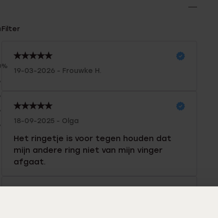
n
Filter
0%
19-03-2026 - Frouwke H.
%
%
%
18-09-2025 - Olga
%
Het ringetje is voor tegen houden dat
mijn andere ring niet van mijn vinger
afgaat.
12-07-2025 - Jolanda Rademaker D.