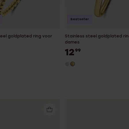
Bestseller
teel goldplated ring voor
Stainless steel goldplated ri
dames
12
99