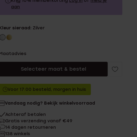
Krijg 10% memberkorting
Log in
of
meld je
aan
14.99
Zonder memberkorting
Kleur sieraad:
Zilver
13.49
Met memberkorting
Maatadvies
Selecteer maat & bestel
Voor 17:00 besteld, morgen in huis
Vandaag nodig? Bekijk winkelvoorraad
Achteraf betalen
Gratis verzending vanaf €49
14 dagen retourneren
138 winkels