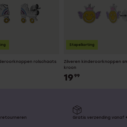
ting
Stapelkorting
inderoorknoppen rolschaats
Zilveren kinderoorknoppen sm
kroon
19
99
 retourneren
Gratis verzending vanaf