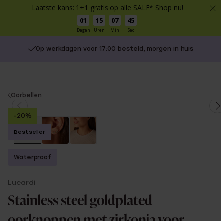
Laatste kans: 1+1 gratis op alle SALE* Shop nu!
01
15
07
45
Dagen
Uren
Min
Sec
Op werkdagen voor 17:00 besteld, morgen in huis
You
Oorbellen
are
-20%
here:
Bestseller
Waterproof
Lucardi
Stainless steel goldplated
oorknoppen met zirkonia voor