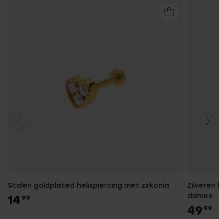
Stalen goldplated helixpiercing met zirkonia
Zilveren
dames
14
99
49
99