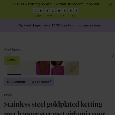
NU: 30% korting op alle 9 karaat sieraden* Shop nu!
0
0
0
2
0
6
5
1
Dagen
Uren
Min
Sec
Op werkdagen voor 17:00 besteld, morgen in huis
You
Kettingen
are
-30%
here:
Duurzamer
Waterproof
Myla
Stainless steel goldplated ketting
met hanger ster met zirkonia voor