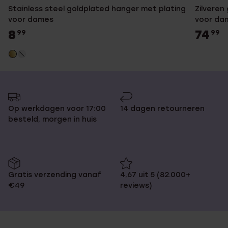
Stainless steel goldplated hanger met plating
Zilveren
voor dames
voor da
8
74
99
99
Op werkdagen voor 17:00
14 dagen retourneren
besteld, morgen in huis
Gratis verzending vanaf
4,67 uit 5 (82.000+
€49
reviews)