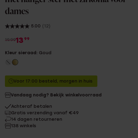
dames
5.00
(12)
13
99
19.99
Kleur sieraad:
Goud
Voor 17:00 besteld, morgen in huis
Vandaag nodig? Bekijk winkelvoorraad
Achteraf betalen
Gratis verzending vanaf €49
14 dagen retourneren
138 winkels