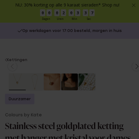
NU: 30% korting op alle 9 karaat sieraden* Shop nu!
0
0
0
2
0
3
3
7
Dagen
Uren
Min
Sec
Op werkdagen voor 17:00 besteld, morgen in huis
You
Kettingen
are
here:
Duurzamer
Colours by Kate
Stainless steel goldplated ketting
met hanger met kristal voor dames