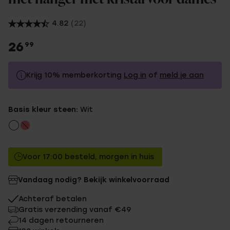
4.82
(22)
26
99
Krijg 10% memberkorting
Log in
of
meld je aan
26.99
Zonder memberkorting
Basis kleur steen:
Wit
24.29
Met memberkorting
Voor 17:00 besteld, morgen in huis
Vandaag nodig? Bekijk winkelvoorraad
Achteraf betalen
Gratis verzending vanaf €49
14 dagen retourneren