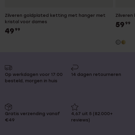
Zilveren goldplated ketting met hanger met
Zilveren
kristal voor dames
59
99
49
99
Op werkdagen voor 17:00
14 dagen retourneren
besteld, morgen in huis
Gratis verzending vanaf
4,67 uit 5 (82.000+
€49
reviews)