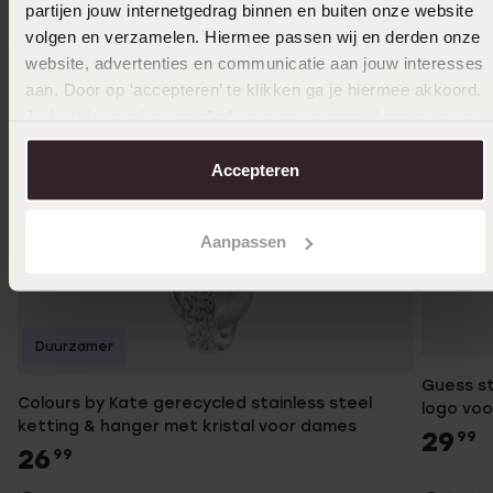
partijen jouw internetgedrag binnen en buiten onze website
volgen en verzamelen. Hiermee passen wij en derden onze
website, advertenties en communicatie aan jouw interesses
aan. Door op ‘accepteren’ te klikken ga je hiermee akkoord.
Je kunt je voorkeuren altijd weer aanpassen. Lees er meer
over in ons
cookiebeleid
.
Accepteren
Aanpassen
Duurzamer
Guess st
Colours by Kate gerecycled stainless steel
logo vo
ketting & hanger met kristal voor dames
29
99
26
99