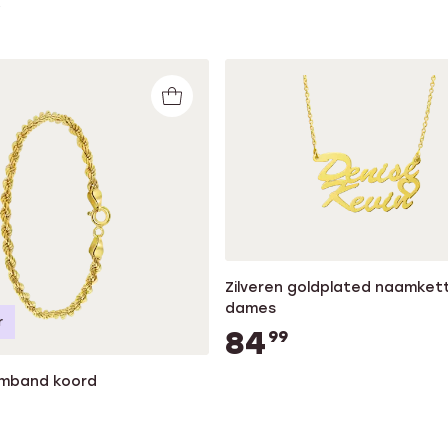
Zilveren goldplated naamkett
dames
r
84
99
rmband koord