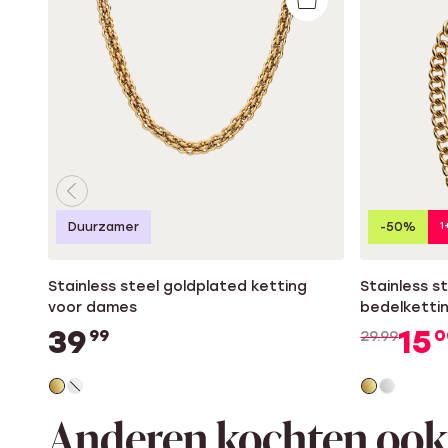
1
Duurzamer
-50%
Stainless steel goldplated ketting
Stainless s
voor dames
bedelketti
39
15
99
0
29.99
Anderen kochten ook