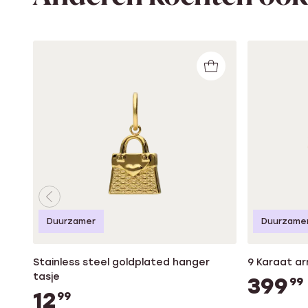
Duurzamer
Duurzame
Stainless steel goldplated hanger
9 Karaat a
tasje
399
99
12
99