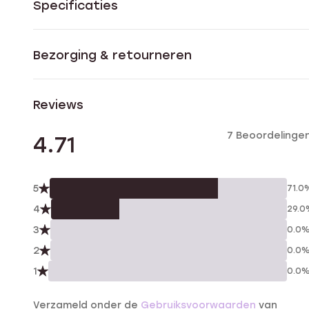
Specificaties
Bezorging & retourneren
Reviews
7 Beoordelinge
4.71
5
71.0
4
29.0
3
0.0
2
0.0
1
0.0
Verzameld onder de
Gebruiksvoorwaarden
van