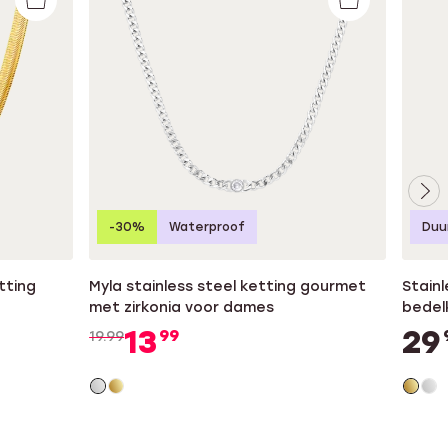
-30%
Waterproof
Duu
tting
Myla stainless steel ketting gourmet
Stainl
met zirkonia voor dames
bedel
13
29
99
19.99