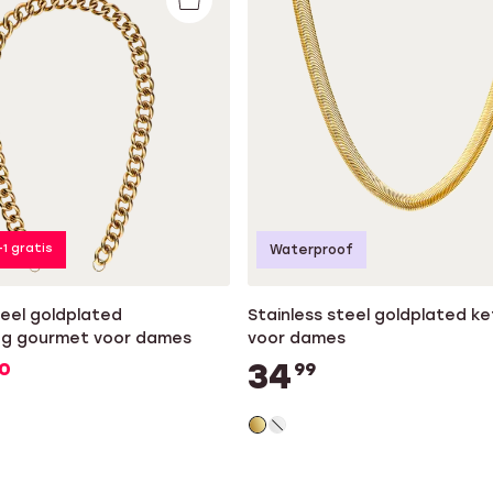
+1 gratis
Waterproof
teel goldplated
Stainless steel goldplated ke
ng gourmet voor dames
voor dames
34
0
99