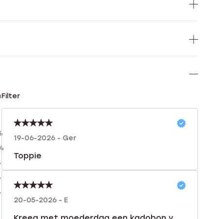
n
Filter
%
19-06-2026 - Ger
%
Toppie
%
%
%
20-05-2026 - E
Kreeg met moederdag een kadobon v