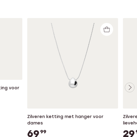
ing voor
Zilveren ketting met hanger voor
Zilver
dames
lieve
69
29
99