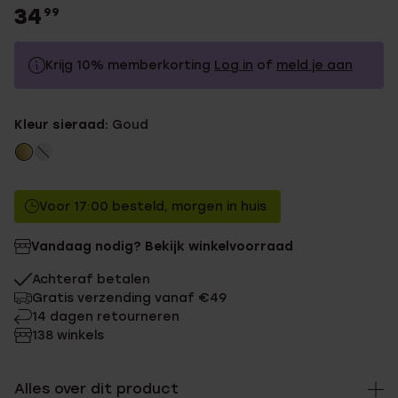
34
99
Krijg 10% memberkorting
Log in
of
meld je aan
34.99
Zonder memberkorting
Kleur sieraad:
Goud
31.49
Met memberkorting
Voor 17:00 besteld, morgen in huis
Vandaag nodig? Bekijk winkelvoorraad
Achteraf betalen
Gratis verzending vanaf €49
14 dagen retourneren
138 winkels
Alles over dit product