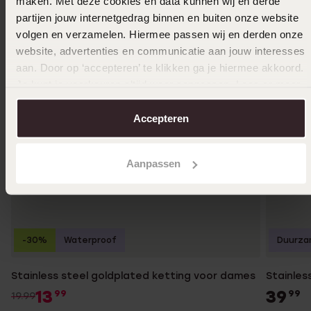
maken. Met deze cookies en data kunnen wij en derde
partijen jouw internetgedrag binnen en buiten onze website
volgen en verzamelen. Hiermee passen wij en derden onze
website, advertenties en communicatie aan jouw interesses
aan. Door op ‘accepteren’ te klikken ga je hiermee akkoord.
Je kunt je voorkeuren altijd weer aanpassen. Lees er meer
over in ons
cookiebeleid
.
Accepteren
Aanpassen
-30%
Waterproof
Duurza
Stainless steel goldplated ketting voor dames
Stainles
13
39
99
99
19.99