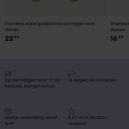
Stainless steel goldplated oorringen voor
Stainles
dames
dames
22
16
99
99
Op werkdagen voor 17:00
14 dagen retourneren
besteld, morgen in huis
Gratis verzending vanaf
4,67 uit 5 (82.000+
€49
reviews)