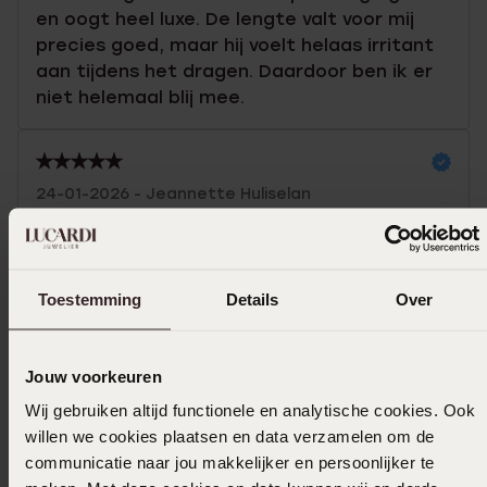
en oogt heel luxe. De lengte valt voor mij
precies goed, maar hij voelt helaas irritant
aan tijdens het dragen. Daardoor ben ik er
niet helemaal blij mee.
24-01-2026 - Jeannette Huliselan
Toon meer
Toestemming
Details
Over
In winkelmand
Jouw voorkeuren
Wij gebruiken altijd functionele en analytische cookies. Ook
Ook leuk voor jou
willen we cookies plaatsen en data verzamelen om de
communicatie naar jou makkelijker en persoonlijker te