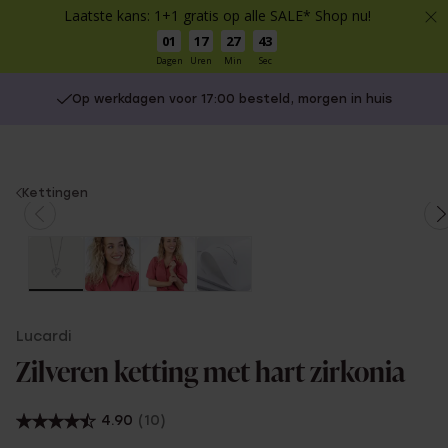
Laatste kans: 1+1 gratis op alle SALE* Shop nu!
01
17
27
43
Dagen
Uren
Min
Sec
Op werkdagen voor 17:00 besteld, morgen in huis
You
Kettingen
are
here:
Lucardi
Zilveren ketting met hart zirkonia
4.90
(10)