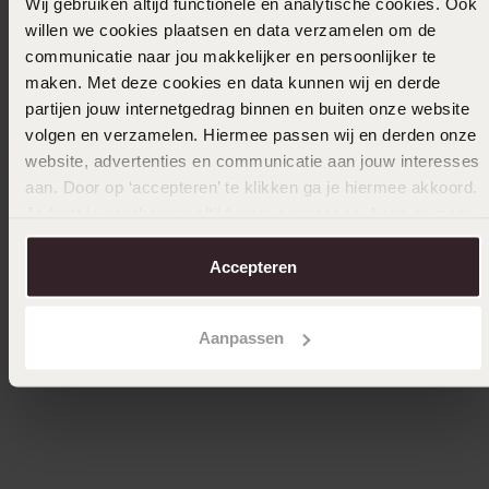
Wij gebruiken altijd functionele en analytische cookies. Ook
willen we cookies plaatsen en data verzamelen om de
communicatie naar jou makkelijker en persoonlijker te
maken. Met deze cookies en data kunnen wij en derde
partijen jouw internetgedrag binnen en buiten onze website
volgen en verzamelen. Hiermee passen wij en derden onze
website, advertenties en communicatie aan jouw interesses
aan. Door op ‘accepteren’ te klikken ga je hiermee akkoord.
Je kunt je voorkeuren altijd weer aanpassen. Lees er meer
over in ons
cookiebeleid
.
-22%
Bestseller
Accepteren
Zilveren goldplated ketting met hanger hart
Zilveren
Aanpassen
met zirkonia voor dames
dames
59
3
99
44.99