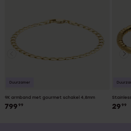
Duurzamer
Duurza
9K armband met gourmet schakel 4,8mm
Stainles
799
29
99
99