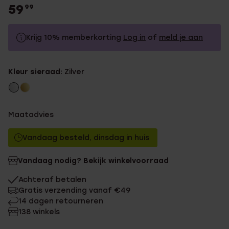
59
99
Krijg 10% memberkorting
Log in
of
meld je aan
59.99
Zonder memberkorting
Kleur sieraad:
Zilver
53.99
Met memberkorting
Maatadvies
Vandaag besteld, dinsdag in huis
Vandaag nodig? Bekijk winkelvoorraad
Achteraf betalen
Gratis verzending vanaf €49
14 dagen retourneren
138 winkels