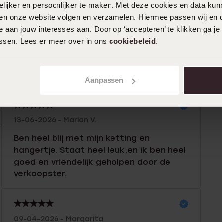
ijker en persoonlijker te maken. Met deze cookies en data kunn
iten onze website volgen en verzamelen. Hiermee passen wij en 
n
Filter
 aan jouw interesses aan. Door op ‘accepteren’ te klikken ga je
assen. Lees er meer over in ons
cookiebeleid
.
%
30-07-2026 - Renate P.
%
Aanpassen
%
%
13-06-2026 - Marian V.
%
Ben heel blij met mijn ketting en
hangertje. Staat heel leuk,en ik ben heel
goed en vriendelijk geholpen door de
verkoopster.
09-04-2026 - Margarita