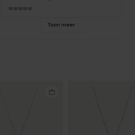
🫶🫶🫶🫶🫶
Toon meer