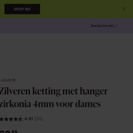
SHOP NU
 schieten
Nederlands
Lucardi
Zilveren ketting met hanger
zirkonia 4mm voor dames
4.81
(31)
99