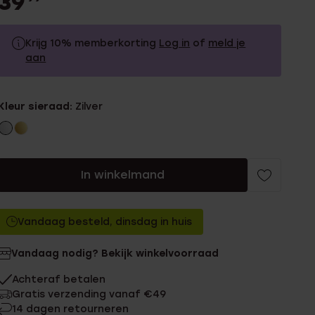
39
Krijg 10% memberkorting
Log in
of
meld je
aan
39.99
Zonder memberkorting
Kleur sieraad:
Zilver
35.99
Met memberkorting
In winkelmand
Vandaag besteld, dinsdag in huis
Vandaag nodig? Bekijk winkelvoorraad
Achteraf betalen
Gratis verzending vanaf €49
14 dagen retourneren