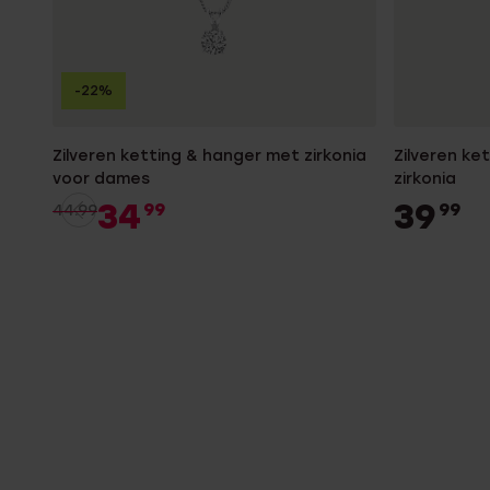
-22%
Zilveren ketting & hanger met zirkonia
Zilveren ke
voor dames
zirkonia
34
39
99
99
44.99