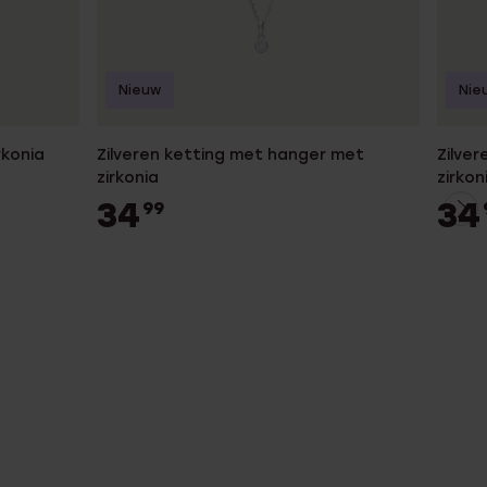
Nieuw
Nie
rkonia
Zilveren ketting met hanger met
Zilve
zirkonia
zirkon
34
34
99