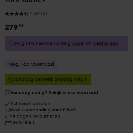
4.67
(3)
279
99
Krijg 10% memberkorting
Log in
of
meld je aan
279.99
Zonder memberkorting
Nog 1 op voorraad
251.99
Met memberkorting
Vandaag besteld, dinsdag in huis
Vandaag nodig? Bekijk winkelvoorraad
Achteraf betalen
Gratis verzending vanaf €49
14 dagen retourneren
138 winkels