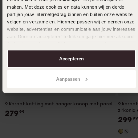
maken. Met deze cookies en data kunnen wij en derde
partijen jouw internetgedrag binnen en buiten onze website
volgen en verzamelen. Hiermee passen wij en derden onze
website, advertenties en communicatie aan jouw interesses
aan. Door op ‘accepteren’ te klikken ga je hiermee akkoord.
Je kunt je voorkeuren altijd weer aanpassen. Lees er meer
over in ons
cookiebeleid
.
Accepteren
Aanpassen
Duurzamer
Duurza
9 Karaat ketting met hanger knoop met parel
9 karaa
zirkonia
279
99
299
99