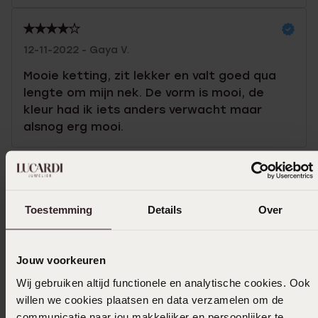
12-11-2022 - Gaya V.
Mooie ketting, zit lekker en valt goed qua
lengte om mijn nek. De vorm is mooi, de
kleur had ik iets anders verwacht maar
alsnog erg mooi.
In winkelmand
Toestemming
Details
Over
Ook leuk voor jou
Jouw voorkeuren
Wij gebruiken altijd functionele en analytische cookies. Ook
willen we cookies plaatsen en data verzamelen om de
communicatie naar jou makkelijker en persoonlijker te