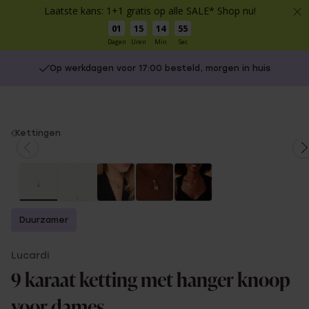
Laatste kans: 1+1 gratis op alle SALE* Shop nu!
01
15
14
55
Dagen
Uren
Min
Sec
Op werkdagen voor 17:00 besteld, morgen in huis
You
Kettingen
are
here:
Duurzamer
Lucardi
9 karaat ketting met hanger knoop
voor dames