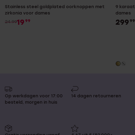
Stainless steel goldplated oorknoppen met
9 karaat
zirkonia voor dames
dames
19
299
99
99
24.99
Op werkdagen voor 17:00
14 dagen retourneren
besteld, morgen in huis