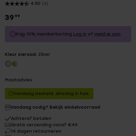
4.50
(6)
39
99
Krijg 10% memberkorting
Log in
of
meld je aan
39.99
Zonder memberkorting
Kleur sieraad:
Zilver
35.99
Met memberkorting
Maatadvies
Vandaag besteld, dinsdag in huis
Vandaag nodig? Bekijk winkelvoorraad
Achteraf betalen
Gratis verzending vanaf €49
14 dagen retourneren