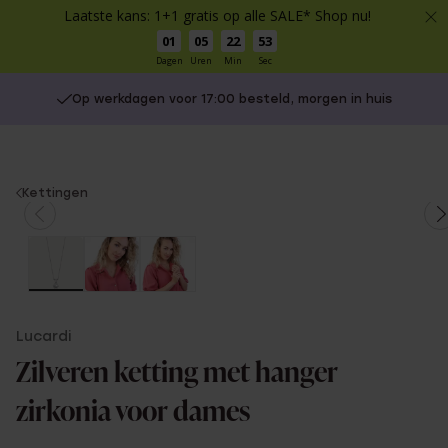
Laatste kans: 1+1 gratis op alle SALE* Shop nu!
01
05
22
53
Dagen
Uren
Min
Sec
Op werkdagen voor 17:00 besteld, morgen in huis
You
Kettingen
are
here:
Lucardi
Zilveren ketting met hanger
zirkonia voor dames