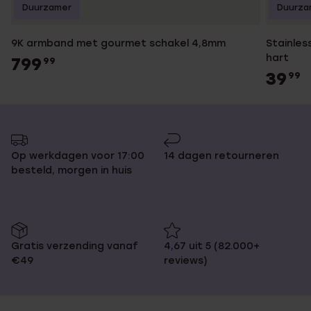
Duurzamer
Duurza
9K armband met gourmet schakel 4,8mm
Stainles
hart
799
99
39
99
Op werkdagen voor 17:00
14 dagen retourneren
besteld, morgen in huis
Gratis verzending vanaf
4,67 uit 5 (82.000+
€49
reviews)