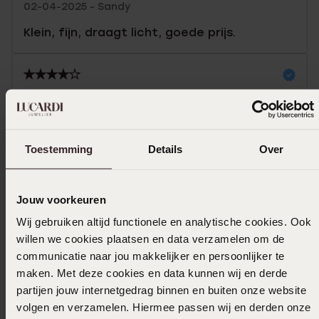
02-04-2025 - Sandy
Klein, fijn, draagt licht, goede prijs.
08-10-2023 - Mariam
Mooi en goed kwaliteit
Toestemming
Details
Over
Toon meer
Jouw voorkeuren
Wij gebruiken altijd functionele en analytische cookies. Ook
Selecteer maat & bestel
willen we cookies plaatsen en data verzamelen om de
communicatie naar jou makkelijker en persoonlijker te
Ook leuk voor jou
maken. Met deze cookies en data kunnen wij en derde
partijen jouw internetgedrag binnen en buiten onze website
volgen en verzamelen. Hiermee passen wij en derden onze