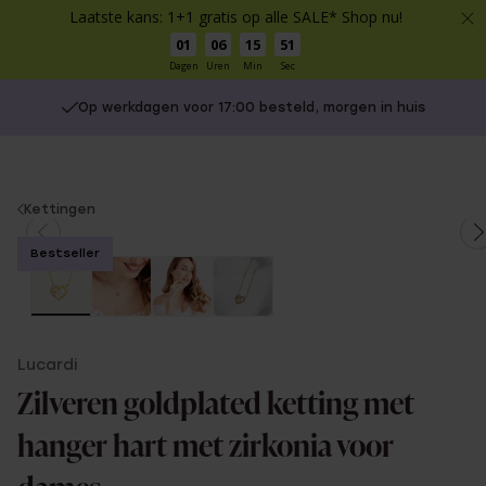
Laatste kans: 1+1 gratis op alle SALE* Shop nu!
01
06
15
51
Dagen
Uren
Min
Sec
Op werkdagen voor 17:00 besteld, morgen in huis
You
Kettingen
are
Bestseller
here:
Lucardi
Zilveren goldplated ketting met
hanger hart met zirkonia voor