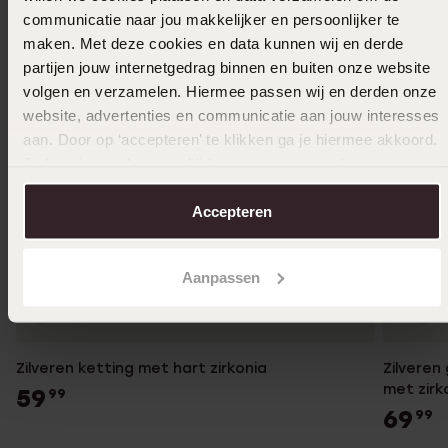
communicatie naar jou makkelijker en persoonlijker te
maken. Met deze cookies en data kunnen wij en derde
partijen jouw internetgedrag binnen en buiten onze website
volgen en verzamelen. Hiermee passen wij en derden onze
website, advertenties en communicatie aan jouw interesses
aan. Door op ‘accepteren’ te klikken ga je hiermee akkoord.
Je kunt je voorkeuren altijd weer aanpassen. Lees er meer
over in ons
cookiebeleid
.
Accepteren
Aanpassen
Zilveren ketting met hart zirkonia
Zilveren
met zirk
59
99
69
99