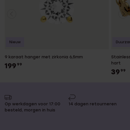
Nieuw
Duurza
9 karaat hanger met zirkonia 6,5mm
Stainles
hart
199
99
39
99
Op werkdagen voor 17:00
14 dagen retourneren
besteld, morgen in huis