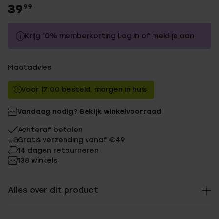
39
99
Krijg 10% memberkorting
Log in
of
meld je aan
39.99
Zonder memberkorting
Maatadvies
35.99
Met memberkorting
Voor 17:00 besteld, morgen in huis
Vandaag nodig? Bekijk winkelvoorraad
Achteraf betalen
Gratis verzending vanaf €49
14 dagen retourneren
138 winkels
Alles over dit product