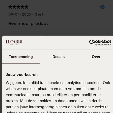
09-04-2025 - Gerti
Heel mooi product
Toon meer
Toestemming
Details
Over
Selecteer maat & bestel
Jouw voorkeuren
Ook leuk voor jou
Wij gebruiken altijd functionele en analytische cookies. Ook
willen we cookies plaatsen en data verzamelen om de
communicatie naar jou makkelijker en persoonlijker te
maken. Met deze cookies en data kunnen wij en derde
partijen jouw internetgedrag binnen en buiten onze website
volgen en verzamelen. Hiermee passen wij en derden onze