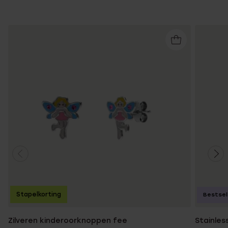
Stapelkorting
Bestsel
Zilveren kinderoorknoppen fee
Stainles