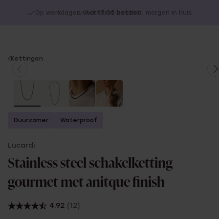
Op werkdagen voor 17:00 besteld, morgen in huis
You
Kettingen
are
here:
Duurzamer
Waterproof
Lucardi
Stainless steel schakelketting
gourmet met anitque finish
4.92
(12)