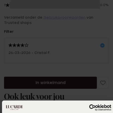
1
0.0%
Verzameld onder de
Gebruiksvoorwaarden
van
Trusted shops
Filter
26-03-2026 - Cristal F.
In winkelmand
Ook leuk voor jou