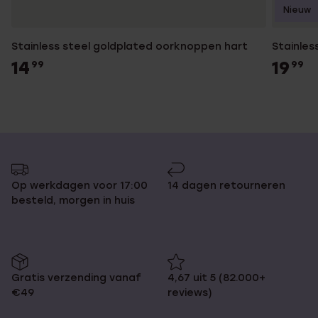
Nieuw
Stainless steel goldplated oorknoppen hart
Stainles
14
19
99
99
Op werkdagen voor 17:00
14 dagen retourneren
besteld, morgen in huis
Gratis verzending vanaf
4,67 uit 5 (82.000+
€49
reviews)