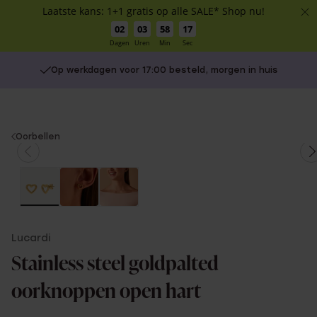
Laatste kans: 1+1 gratis op alle SALE* Shop nu!
02
03
58
17
Dagen
Uren
Min
Sec
Op werkdagen voor 17:00 besteld, morgen in huis
You
Oorbellen
are
here:
Lucardi
Stainless steel goldpalted
oorknoppen open hart