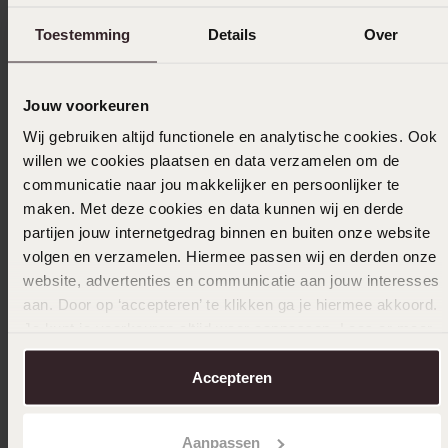
Toestemming
Details
Over
Jouw voorkeuren
Wij gebruiken altijd functionele en analytische cookies. Ook
willen we cookies plaatsen en data verzamelen om de
communicatie naar jou makkelijker en persoonlijker te
maken. Met deze cookies en data kunnen wij en derde
partijen jouw internetgedrag binnen en buiten onze website
volgen en verzamelen. Hiermee passen wij en derden onze
website, advertenties en communicatie aan jouw interesses
aan. Door op ‘accepteren’ te klikken ga je hiermee akkoord.
Je kunt je voorkeuren altijd weer aanpassen. Lees er meer
-30%
Duurzamer
-30%
over in ons
cookiebeleid
.
Accepteren
Stainless steel goldplated oorhangers hart
Stainles
met zirkonia voor dames
13
19.99
13
99
19.99
Aanpassen