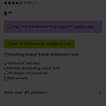
4.00
(1)
9
99
Krijg 10% memberkorting
Log in
of
meld je aan
9.99
Zonder memberkorting
Voor 17:00 besteld, morgen in huis
8.99
Met memberkorting
Vandaag nodig? Bekijk winkelvoorraad
Achteraf betalen
Gratis verzending vanaf €49
14 dagen retourneren
138 winkels
Alles over dit product