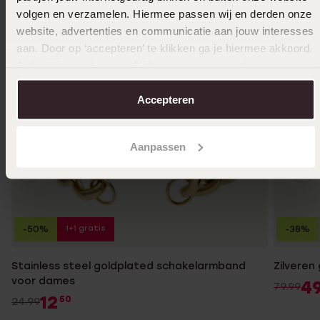
volgen en verzamelen. Hiermee passen wij en derden onze
website, advertenties en communicatie aan jouw interesses
aan. Door op ‘accepteren’ te klikken ga je hiermee akkoord.
Je kunt je voorkeuren altijd weer aanpassen. Lees er meer
over in ons
cookiebeleid
.
Accepteren
Aanpassen
1+1 gratis
-50%
-38%
Stainless steel goldplated schakelarmband
Zilvere
voor dames
4
79.99
12
50
24.99