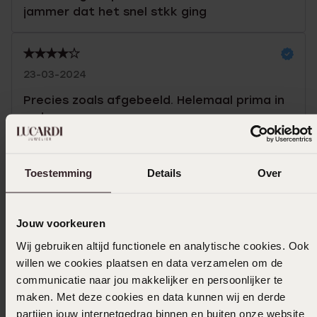
jammer dat het snel stkk ging
23-03-2024
Precies zoals afgebeeld. Helemaal prima in
orde
Toon meer
Toestemming
Details
Over
Jouw voorkeuren
Selecteer maat & bestel
Wij gebruiken altijd functionele en analytische cookies. Ook
Ook leuk voor jou
willen we cookies plaatsen en data verzamelen om de
communicatie naar jou makkelijker en persoonlijker te
maken. Met deze cookies en data kunnen wij en derde
partijen jouw internetgedrag binnen en buiten onze website