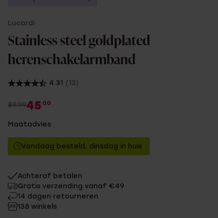
Lucardi
Stainless steel goldplated
herenschakelarmband
4.31
(13)
45
00
89.99
Maatadvies
Vandaag besteld, dinsdag in huis
Achteraf betalen
Gratis verzending vanaf €49
14 dagen retourneren
138 winkels