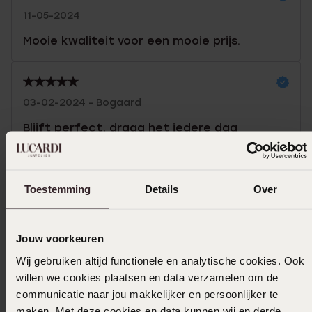
11-05-2024
Mooie kwaliteit voor een mooie prijs.
03-02-2024 - Bogaard
Blijft perfect, draag het iedere dag
Toon meer
Toestemming
Details
Over
In winkelmand
Jouw voorkeuren
Wij gebruiken altijd functionele en analytische cookies. Ook
Ook leuk voor jou
willen we cookies plaatsen en data verzamelen om de
communicatie naar jou makkelijker en persoonlijker te
maken. Met deze cookies en data kunnen wij en derde