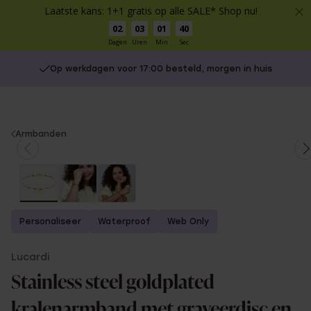
Laatste kans: 1+1 gratis op alle SALE* Shop nu!
02
03
01
40
Dagen
Uren
Min
Sec
Op werkdagen voor 17:00 besteld, morgen in huis
You
Armbanden
are
here:
Personaliseer
Waterproof
Web Only
Lucardi
Stainless steel goldplated
kralenarmband met graveerdisc en