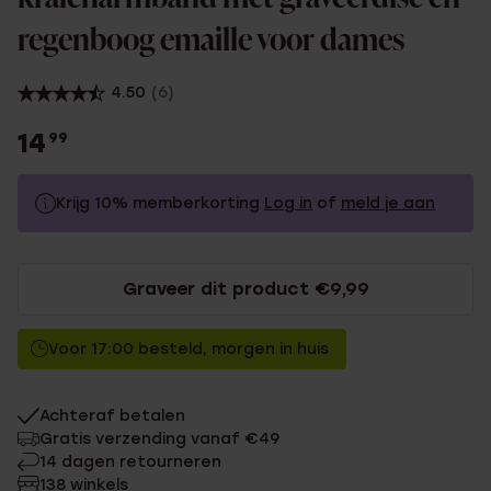
regenboog emaille voor dames
4.50
(6)
14
99
Krijg 10% memberkorting
Log in
of
meld je aan
14.99
Zonder memberkorting
Graveer dit product €9,99
13.49
Met memberkorting
Voor 17:00 besteld, morgen in huis
Achteraf betalen
Gratis verzending vanaf €49
14 dagen retourneren
138 winkels