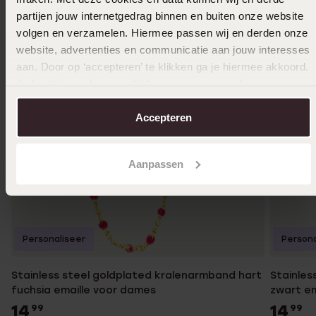
partijen jouw internetgedrag binnen en buiten onze website
volgen en verzamelen. Hiermee passen wij en derden onze
website, advertenties en communicatie aan jouw interesses
aan. Door op ‘accepteren’ te klikken ga je hiermee akkoord.
Je kunt je voorkeuren altijd weer aanpassen. Lees er meer
over in ons
cookiebeleid
.
Accepteren
Aanpassen
Personaliseer
Persona
Stainless steel goldplated kralenarmband hart
Stainles
fuchsia emaille voor dames
zwart em
14
14
99
99