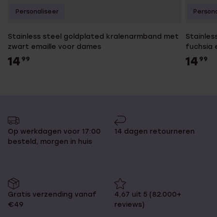
Personaliseer
Persona
Stainless steel goldplated kralenarmband met
Stainles
zwart emaille voor dames
fuchsia 
14
14
99
99
Op werkdagen voor 17:00
14 dagen retourneren
besteld, morgen in huis
Gratis verzending vanaf
4,67 uit 5 (82.000+
€49
reviews)