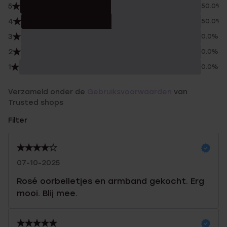
5
50.0%
4
50.0%
3
0.0%
2
0.0%
1
0.0%
Verzameld onder de
Gebruiksvoorwaarden
van
Trusted shops
Filter
07-10-2025
Rosé oorbelletjes en armband gekocht. Erg
mooi. Blij mee.