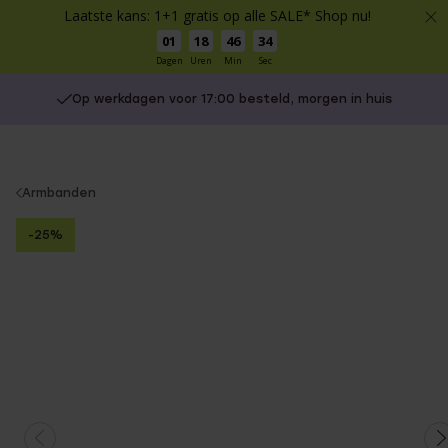
Laatste kans: 1+1 gratis op alle SALE* Shop nu!
01
18
46
33
Dagen
Uren
Min
Sec
Op werkdagen voor 17:00 besteld, morgen in huis
You
Armbanden
are
-25%
here: