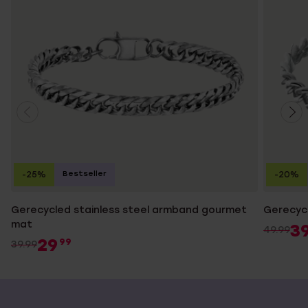
Bestseller
-25%
-20%
Gerecycled stainless steel armband gourmet
Gerecycl
mat
3
49.99
29
99
39.99