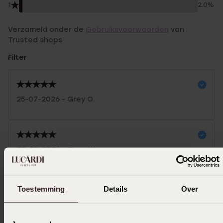
1
2.0%
Verzameld onder de
Gebruiksvoorwaarden
van
Trusted shops
Filter
25-07-2026 - Grey O.
20-05-2026 - Cora W.
Toestemming
Details
Over
14-05-2026 - K H.