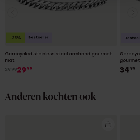
Bestseller
-25%
Bestsel
Gerecycled stainless steel armband gourmet
Gerecycl
mat
gourme
29
34
99
99
39.99
Anderen kochten ook