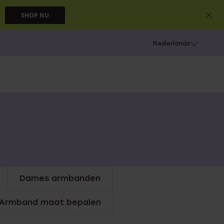
SHOP NU
 schieten
Nederlands
Dames armbanden
Armband maat bepalen