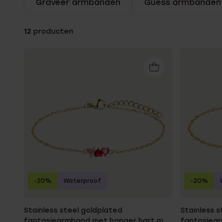
Graveer armbanden
Guess armbanden
Enkelbandjes
12
producten
Trouwringen
Accessoires
Piercings
-20%
Waterproof
-20%
Stainless steel goldplated
Stainless 
fantasiearmband met hanger hart met
fantasiea