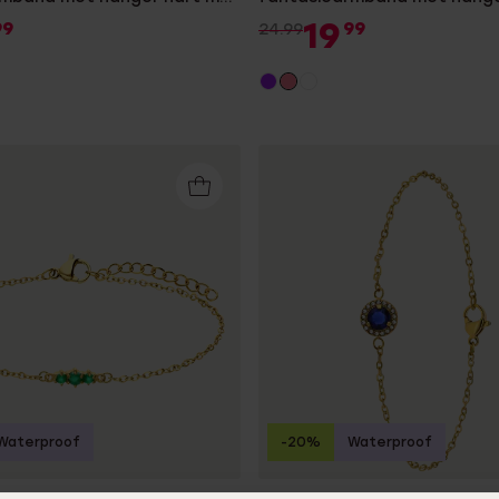
oor dames
zirkonia voor dames
19
99
99
24.99
Waterproof
-20%
Waterproof