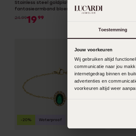
Stainless steel goldplated
Stainless 
fantasiearmband bloem met zirkonia
fantasiea
voor dames
19
19
99
24.99
24.99
Toestemming
Jouw voorkeuren
Wij gebruiken altijd functio
communicatie naar jou makkel
internetgedrag binnen en bu
advertenties en communicatie
voorkeuren altijd weer aanp
-20%
Waterproof
-20%