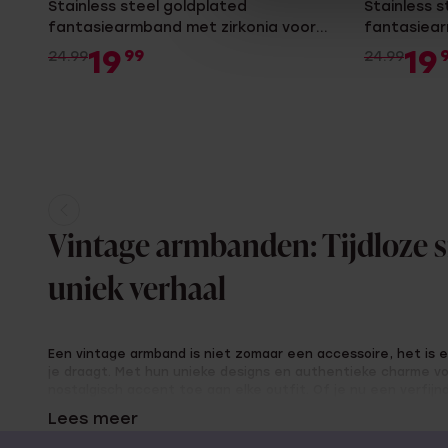
Stainless steel goldplated
Stainless 
fantasiearmband met zirkonia voor
fantasiear
dames
dames
19
19
99
24.99
24.99
Huidige
Ga
Vintage armbanden: Tijdloze 
pagina
naar
pagina
uniek verhaal
Een vintage armband is niet zomaar een accessoire, het is e
je draagt. Met hun unieke designs en authentieke charme
nostalgisch accent toe aan elke outfit. Of je nu een verfij
juist een opvallende statement armband, een vintage armban
Lees meer
met zich mee. Bij Lucardi vind je een prachtige selectie aan
samengesteld voor elke stijl en smaak.