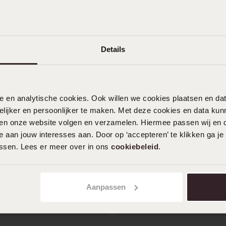
steel goldplated
Stainless steel goldplated
rmband voor dames
fantasiearmband met zirkon
dames
19
99
99
24.99
Details
nele en analytische cookies. Ook willen we cookies plaatsen en 
ijker en persoonlijker te maken. Met deze cookies en data kunn
iten onze website volgen en verzamelen. Hiermee passen wij en 
 aan jouw interesses aan. Door op ‘accepteren’ te klikken ga je
assen. Lees er meer over in ons
cookiebeleid
.
Aanpassen
Waterproof
-20%
Waterproof