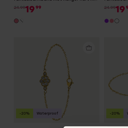
zirkonia voor dames
zirkonia v
19
19
99
24.99
24.99
-20%
Waterproof
-20%