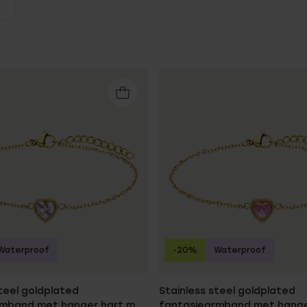
Sale
Waterproof
-20%
Waterproof
steel goldplated
Stainless steel goldplated
rmband met hanger hart met
fantasiearmband met hange