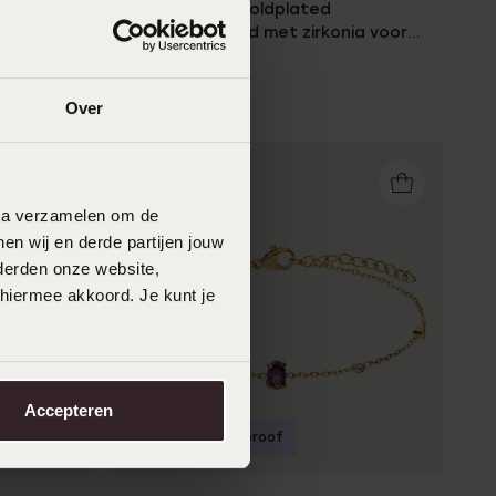
Stainless steel goldplated
ia voor
fantasiearmband met zirkonia voor
dames
19
99
29.99
Over
data verzamelen om de
en wij en derde partijen jouw
derden onze website,
 hiermee akkoord. Je kunt je
Accepteren
-20%
Waterproof