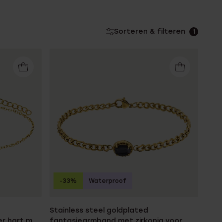
Sorteren & filteren
1
-33%
Waterproof
Stainless steel goldplated
r hart met
fantasiearmband met zirkonia voor