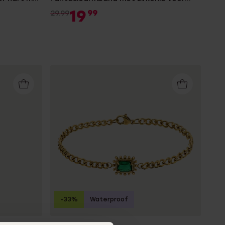
dames
19
99
29.99
-33%
Waterproof