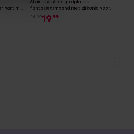
Stainless steel goldplated
r hart met
fantasiearmband met zirkonia voor
dames
19
99
24.99