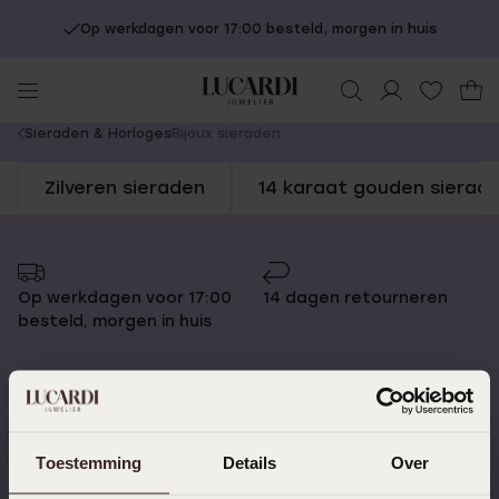
Op werkdagen voor 17:00 besteld, morgen in huis
You
Sieraden & Horloges
Bijoux sieraden
are
Zilveren sieraden
14 karaat gouden sierad
here:
Op werkdagen voor 17:00
14 dagen retourneren
besteld, morgen in huis
Gratis verzending vanaf
4,67 uit 5 (82.000+
Toestemming
Details
Over
€49
reviews)