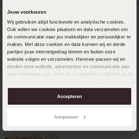
Jouw voorkeuren
Direct naar
Wij gebruiken altijd functionele en analytische cookies.
Ook willen we cookies plaatsen en data verzamelen om
de communicatie naar jou makkelijker en persoonlijker te
Over Lucardi
maken. Met deze cookies en data kunnen wij en derde
partijen jouw internetgedrag binnen en buiten onze
website volgen en verzamelen. Hiermee passen wij en
Klantenservice
derden onze website, advertenties en communicatie aan
jouw interesses aan. Door op ‘accepteren’ te klikken ga je
hiermee akkoord. Je kunt je voorkeuren altijd weer
LUCARDI MEMBER
aanpassen. Lees er meer over in ons
cookiebeleid
.
Word member en ontvang altijd minimaal 10% korting
Accepteren
op al jouw aankopen
Aanpassen
Meld je aan