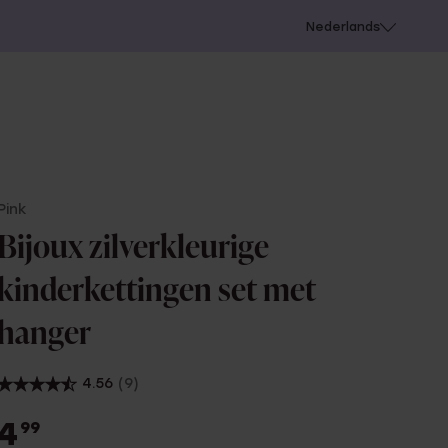
 schieten
Nederlands
Pink
Bijoux zilverkleurige
kinderkettingen set met
hanger
4.56
(9)
4
99