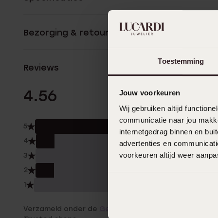
Bezorging & retourneren
Toestemming
Reviews
9 Beoordelinge
4.56
Jouw voorkeuren
Wij gebruiken altijd functio
communicatie naar jou makkel
5
78.
internetgedrag binnen en bu
4
11.0
advertenties en communicatie
voorkeuren altijd weer aanp
3
0.0
2
11.0
1
0.0
Verzameld onder de
Gebruiksvoorwaarden
van