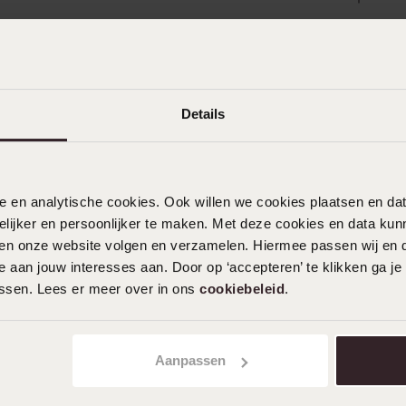
Details
n
Filter
nele en analytische cookies. Ook willen we cookies plaatsen en 
ijker en persoonlijker te maken. Met deze cookies en data kunn
0%
16-04-2025 - J H.
iten onze website volgen en verzamelen. Hiermee passen wij en 
%
 aan jouw interesses aan. Door op ‘accepteren’ te klikken ga je
Op foto mooier dan in het echt
assen. Lees er meer over in ons
cookiebeleid
.
%
%
%
16-03-2025 - Julia Maria T.
Aanpassen
Perfect