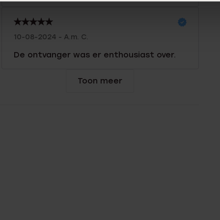
10-08-2024 - A.m. C.
De ontvanger was er enthousiast over.
Toon meer