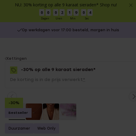
NU: 30% korting op alle 9 karaat sieraden* Shop nu!
0
0
0
2
1
9
0
4
Dagen
Uren
Min
Sec
Op werkdagen voor 17:00 besteld, morgen in huis
You
Kettingen
are
-30% op alle 9 karaat sieraden*
here:
De korting is in de prijs verwerkt
*
-30%
Bestseller
Duurzamer
Web Only