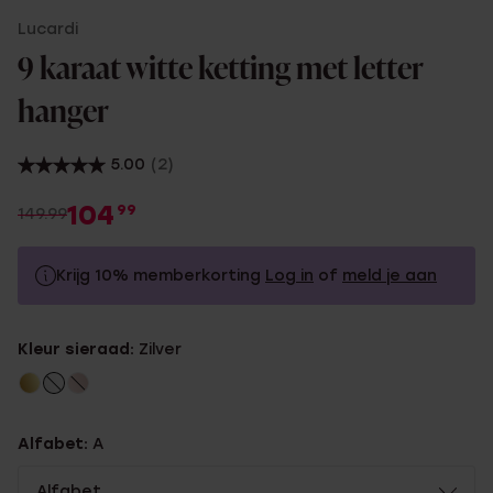
Lucardi
9 karaat witte ketting met letter
hanger
5.00
(2)
104
99
149.99
Krijg 10% memberkorting
Log in
of
meld je aan
149.99
Zonder memberkorting
Kleur sieraad:
Zilver
134.99
Met memberkorting
Alfabet:
A
Alfabet