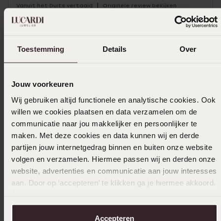
|
Vanuit het Duits vertaald
Originele review bekijken
Toestemming
Details
Over
20-12-2023
Om te dragen
Jouw voorkeuren
Wij gebruiken altijd functionele en analytische cookies. Ook
willen we cookies plaatsen en data verzamelen om de
Uitverkocht
communicatie naar jou makkelijker en persoonlijker te
maken. Met deze cookies en data kunnen wij en derde
Ook leuk voor jou
partijen jouw internetgedrag binnen en buiten onze website
volgen en verzamelen. Hiermee passen wij en derden onze
website, advertenties en communicatie aan jouw interesses
aan. Door op ‘accepteren’ te klikken ga je hiermee akkoord.
Je kunt je voorkeuren altijd weer aanpassen. Lees er meer
over in ons
cookiebeleid
.
Accepteren