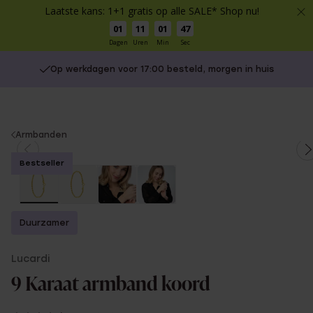
Laatste kans: 1+1 gratis op alle SALE* Shop nu!
01
11
01
47
Dagen
Uren
Min
Sec
Op werkdagen voor 17:00 besteld, morgen in huis
You
Armbanden
are
Bestseller
here:
Duurzamer
Lucardi
9 Karaat armband koord