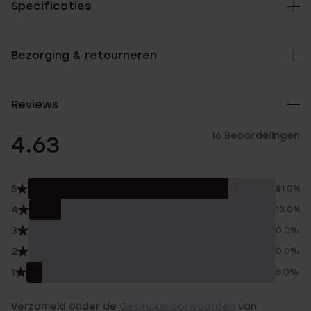
Specificaties
Bezorging & retourneren
Reviews
16 Beoordelingen
4.63
5
81.0%
4
13.0%
3
0.0%
2
0.0%
1
6.0%
Verzameld onder de
Gebruiksvoorwaarden
van