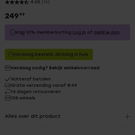
4.63
(16)
249
99
Krijg 10% memberkorting
Log in
of
meld je aan
249.99
Zonder memberkorting
Vandaag besteld, dinsdag in huis
224.99
Met memberkorting
Vandaag nodig? Bekijk winkelvoorraad
Achteraf betalen
Gratis verzending vanaf €49
14 dagen retourneren
138 winkels
Alles over dit product