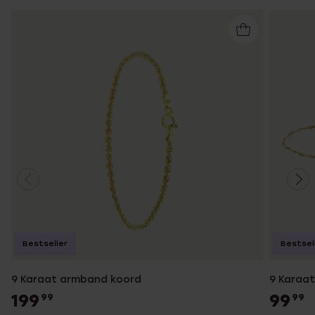
Bestseller
Bestsel
9 Karaat armband koord
9 Karaa
199
99
99
99