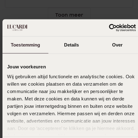
Toon meer
Toestemming
Details
Over
In winkelmand
Ook leuk voor jou
Jouw voorkeuren
Wij gebruiken altijd functionele en analytische cookies. Ook
willen we cookies plaatsen en data verzamelen om de
communicatie naar jou makkelijker en persoonlijker te
maken. Met deze cookies en data kunnen wij en derde
partijen jouw internetgedrag binnen en buiten onze website
volgen en verzamelen. Hiermee passen wij en derden onze
website, advertenties en communicatie aan jouw interesses
aan. Door op ‘accepteren’ te klikken ga je hiermee akkoord.
Je kunt je voorkeuren altijd weer aanpassen. Lees er meer