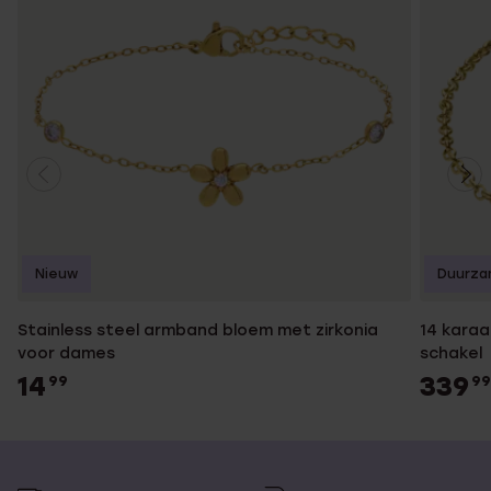
Nieuw
Duurza
Stainless steel armband bloem met zirkonia
14 kara
voor dames
schakel
14
339
99
99