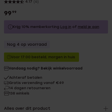
4.17
(6)
99
99
Krijg 10% memberkorting
Log in
of
meld je aan
99.99
Zonder memberkorting
Nog 4 op voorraad
89.99
Met memberkorting
Voor 17:00 besteld, morgen in huis
Vandaag nodig? Bekijk winkelvoorraad
Achteraf betalen
Gratis verzending vanaf €49
14 dagen retourneren
138 winkels
Alles over dit product