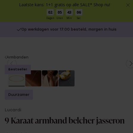
Laatste kans: 1+1 gratis op alle SALE* Shop nu!
02
05
43
06
Dagen
Uren
Min
Sec
Op werkdagen voor 17:00 besteld, morgen in huis
You
Armbanden
are
Bestseller
here:
Duurzamer
Lucardi
9 Karaat armband belcher jasseron