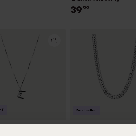
39
99
of
Bestseller
steel ketting met hanger
Stainless steel schakelkett
oller
voor kinderen