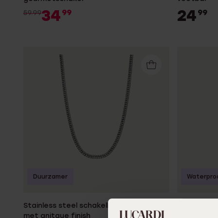
34
24
99
99
59.99
Duurzamer
Waterpro
Stainless steel schakelketting gourmet
Stainless 
met anitque finish
game contr