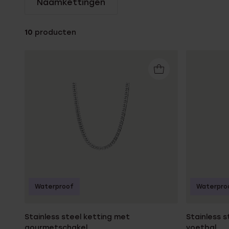
Naamkettingen
Enkelbandjes
10
producten
Trouwringen
Accessoires
Piercings
Waterproof
Waterpro
Stainless steel ketting met
Stainless 
gourmetschakel
voetbal