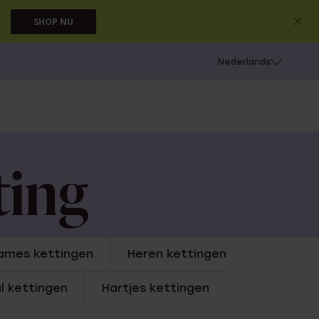
SHOP NU
 schieten
Nederlands
ting
ames kettingen
Heren kettingen
al kettingen
Hartjes kettingen