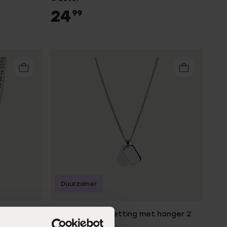
24
99
Duurzamer
ing gourmet
Stainless steel ketting met hanger 2
platen