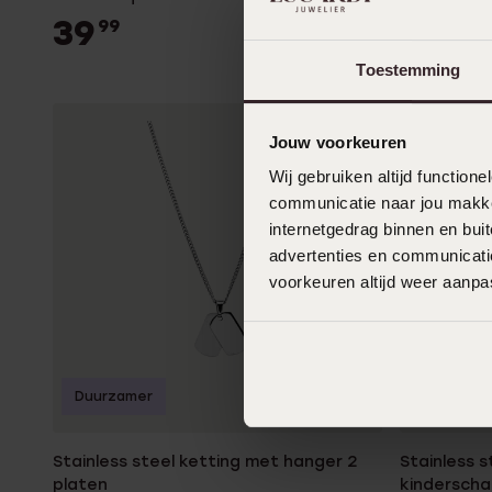
39
24
99
99
Toestemming
Jouw voorkeuren
Wij gebruiken altijd functio
communicatie naar jou makkel
internetgedrag binnen en bu
advertenties en communicatie
voorkeuren altijd weer aanp
Duurzamer
Duurzame
Stainless steel ketting met hanger 2
Stainless 
platen
kinderscha