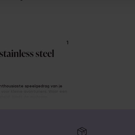
1
tainless steel
enthousiaste speelgedrag van je
 voor kleine avonturiers. Waar een
igheid, biedt de moderne
l is namelijk ijzersterk,
geen zorgen te maken tijdens het
erkleurt niet op de huid. Dit