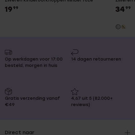
Zilveren kinderoorknoppen vlinder roze
Zilveren
19
34
99
99
Op werkdagen voor 17:00
14 dagen retourneren
besteld, morgen in huis
Gratis verzending vanaf
4,67 uit 5 (82.000+
€49
reviews)
Direct naar