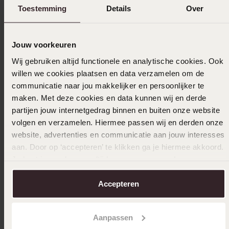
Toestemming
Details
Over
Uitverkocht
Ook leuk voor jou
Jouw voorkeuren
Wij gebruiken altijd functionele en analytische cookies. Ook
willen we cookies plaatsen en data verzamelen om de
communicatie naar jou makkelijker en persoonlijker te
maken. Met deze cookies en data kunnen wij en derde
partijen jouw internetgedrag binnen en buiten onze website
volgen en verzamelen. Hiermee passen wij en derden onze
website, advertenties en communicatie aan jouw interesses
aan. Door op ‘accepteren’ te klikken ga je hiermee akkoord.
Je kunt je voorkeuren altijd weer aanpassen. Lees er meer
over in ons
cookiebeleid
.
Accepteren
Aanpassen