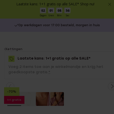
Laatste kans: 1+1 gratis op alle SALE* Shop nu!
02
01
08
55
Dagen
Uren
Min
Sec
Op werkdagen voor 17:00 besteld, morgen in huis
You
Kettingen
are
Laatste kans: 1+1 gratis op alle SALE*
here:
Voeg 2 items toe aan je winkelmandje en krijg het
goedkoopste gratis.
*
-70%
1+1 gratis