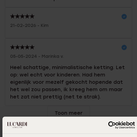
21-02-2026 - Kim
05-05-2024 - Marinka v.
Heel schattige, minimalistische ketting. Let
op: wel echt voor kinderen. Had hem
eigenlijk voor mezelf gekocht hopende dat
het wel zou passen, ik kreeg hem om maar
het zat niet prettig (net te strak).
Toon meer