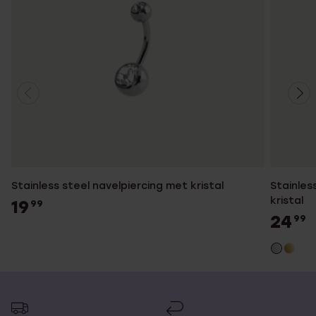
Stainless steel navelpiercing met kristal
Stainles
kristal
19
99
24
99