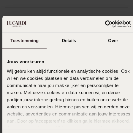
In winkelmand
Ook leuk voor jou
Toestemming
Details
Over
Jouw voorkeuren
Wij gebruiken altijd functionele en analytische cookies. Ook
willen we cookies plaatsen en data verzamelen om de
communicatie naar jou makkelijker en persoonlijker te
maken. Met deze cookies en data kunnen wij en derde
partijen jouw internetgedrag binnen en buiten onze website
volgen en verzamelen. Hiermee passen wij en derden onze
website, advertenties en communicatie aan jouw interesses
aan. Door op ‘accepteren’ te klikken ga je hiermee akkoord.
Je kunt je voorkeuren altijd weer aanpassen. Lees er meer