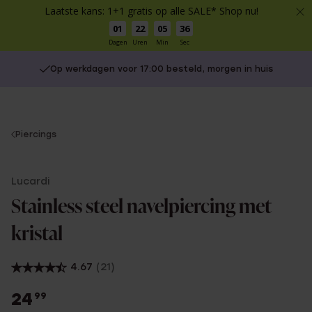
Laatste kans: 1+1 gratis op alle SALE* Shop nu!
01
22
05
35
Dagen
Uren
Min
Sec
Op werkdagen voor 17:00 besteld, morgen in huis
You
Piercings
are
here:
Lucardi
Stainless steel navelpiercing met
kristal
4.67
(21)
24
99