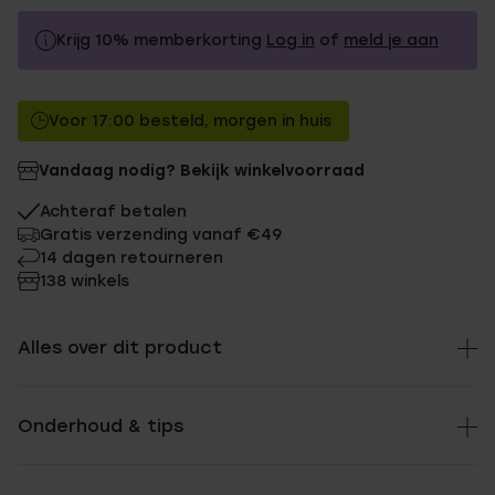
Krijg 10% memberkorting
Log in
of
meld je aan
24.99
Zonder memberkorting
Voor 17:00 besteld, morgen in huis
22.49
Met memberkorting
Vandaag nodig? Bekijk winkelvoorraad
Achteraf betalen
Gratis verzending vanaf €49
14 dagen retourneren
138 winkels
Alles over dit product
Onderhoud & tips