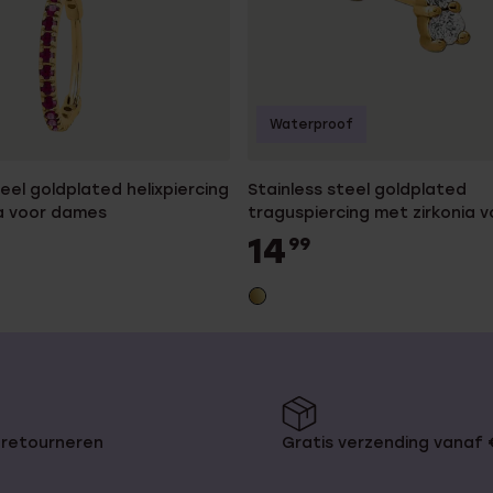
Waterproof
teel goldplated helixpiercing
Stainless steel goldplated
ia voor dames
traguspiercing met zirkonia v
dames
14
99
 retourneren
Gratis verzending vanaf