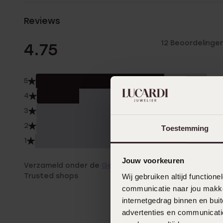
Reviews
12 Beoordelinge
4.75
5
75.
4
25.
3
0.0
2
0.0
Toestemming
1
0.0
Jouw voorkeuren
Verzameld onder de
Gebruiksvoorwaarden
van
Trusted shops
Wij gebruiken altijd functio
communicatie naar jou makkel
internetgedrag binnen en bu
advertenties en communicatie