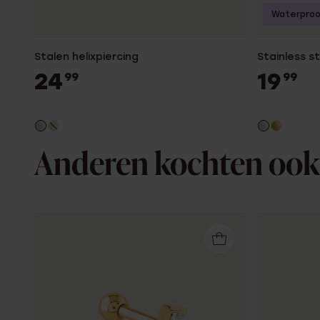
Waterpro
Stalen helixpiercing
Stainless st
24
19
99
99
Anderen kochten ook