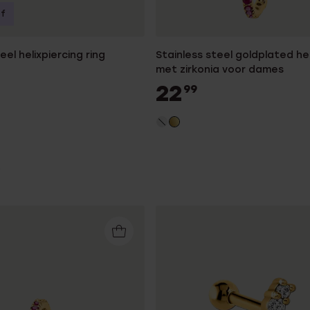
of
eel helixpiercing ring
Stainless steel goldplated hel
met zirkonia voor dames
22
99