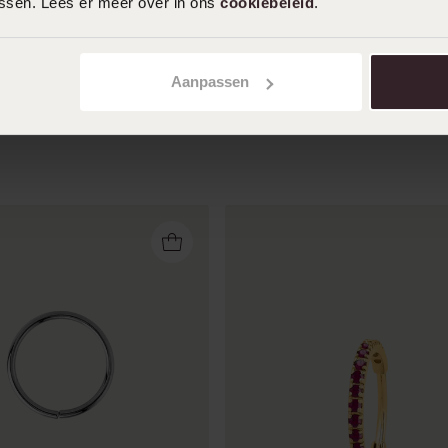
assen. Lees er meer over in ons
cookiebeleid
.
Toon meer
Aanpassen