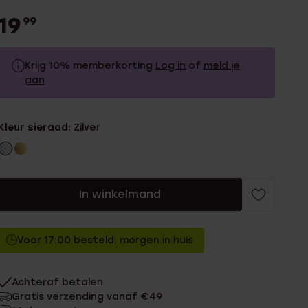
19
99
Krijg 10% memberkorting
Log in
of
meld je
aan
19.99
Zonder memberkorting
Kleur sieraad:
Zilver
17.99
Met memberkorting
In winkelmand
Voor 17:00 besteld, morgen in huis
Achteraf betalen
Gratis verzending vanaf €49