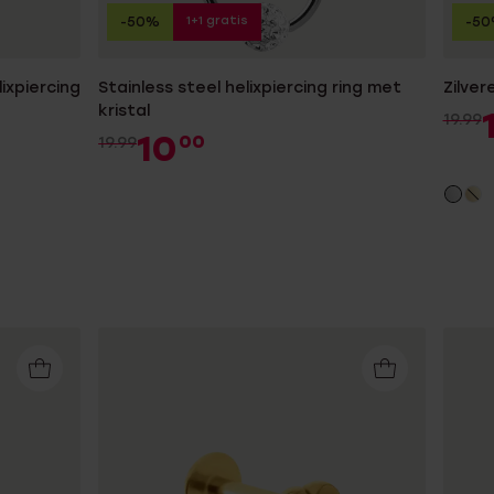
1+1 gratis
-50%
-5
ixpiercing
Stainless steel helixpiercing ring met
Zilver
kristal
19.99
10
00
19.99