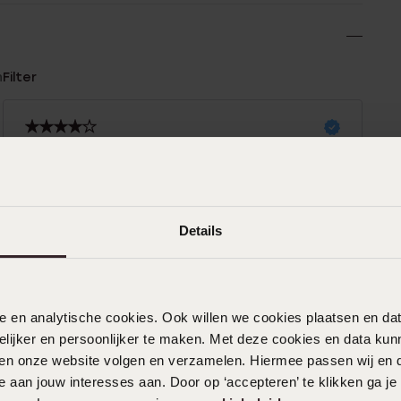
n
Filter
0%
06-05-2024 - Vera V.
0%
%
%
Details
13-03-2024
%
nele en analytische cookies. Ook willen we cookies plaatsen en 
ijker en persoonlijker te maken. Met deze cookies en data kunn
02-03-2024 - Natasja H.
iten onze website volgen en verzamelen. Hiermee passen wij en 
Goeie ervaring
 aan jouw interesses aan. Door op ‘accepteren’ te klikken ga je