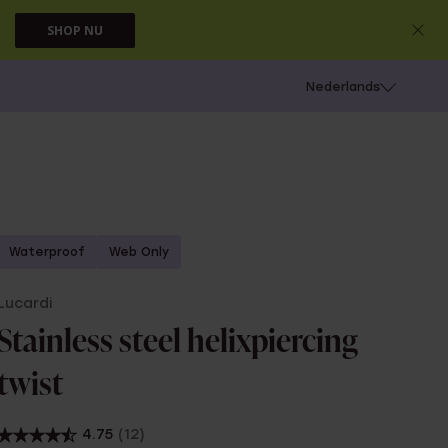
SHOP NU
 schieten
Nederlands
Waterproof
Web Only
Lucardi
Stainless steel helixpiercing
twist
4.75
(12)