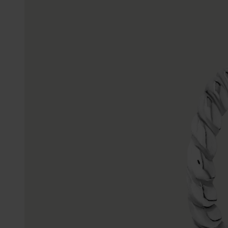
Enkelbandjes
Trouwringen
Accessoires
Piercings