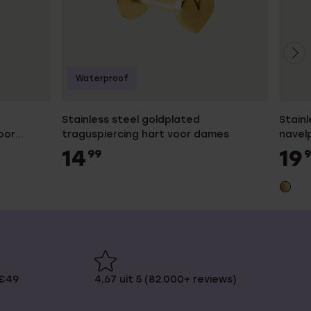
Waterproof
Stainless steel goldplated
Stainl
oor
traguspiercing hart voor dames
navelp
14
19
99
9
 €49
4,67 uit 5 (82.000+ reviews)