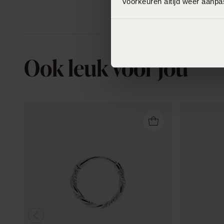
voorkeuren altijd weer aanp
Ook leuk voor jou