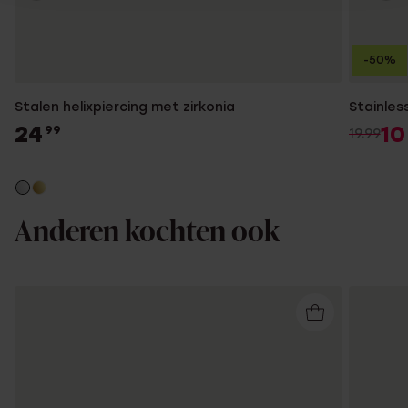
-50%
Stalen helixpiercing met zirkonia
Stainless
24
10
99
19.99
Anderen kochten ook