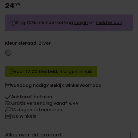
24
99
Krijg 10% memberkorting
Log in
of
meld je aan
24.99
Zonder memberkorting
Kleur sieraad:
Zilver
22.49
Met memberkorting
Voor 17:00 besteld, morgen in huis
Vandaag nodig? Bekijk winkelvoorraad
Achteraf betalen
Gratis verzending vanaf €49
14 dagen retourneren
138 winkels
Alles over dit product