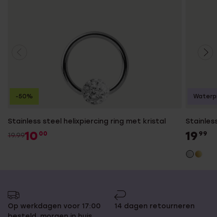
-50%
Waterp
Stainless steel helixpiercing ring met kristal
Stainless
10
19
00
99
19.99
Op werkdagen voor 17:00
14 dagen retourneren
besteld, morgen in huis