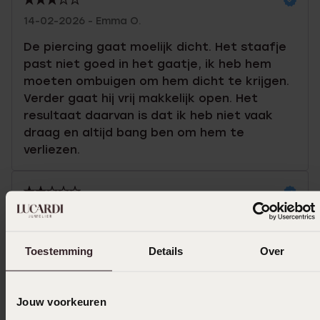
14-02-2026 - Emma O.
De piercing gaat moelijk dicht. Het staafje
past niet goed in het gaatje, ik heb hem
moeten ombuigen om hem dicht te krijgen.
Verder gaat hij vrij makkelijk open. Het
resultaat daarvan is dat ik heb niet vaak
draag en altijd bang ben om hem te
verliezen.
26-01-2026 - Lydia L.
Te grof afgewerkt bij het oor. Ziet er niet
Toestemming
Details
Over
leuk uit.
Toon meer
Jouw voorkeuren