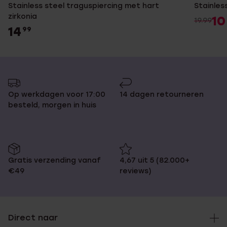
Stainless steel traguspiercing met hart
Stainless
zirkonia
10
19.99
14
99
Op werkdagen voor 17:00
14 dagen retourneren
besteld, morgen in huis
Gratis verzending vanaf
4,67 uit 5 (82.000+
€49
reviews)
Direct naar