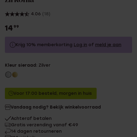
4.06
(18)
14
99
Krijg 10% memberkorting
Log in
of
meld je aan
14.99
Zonder memberkorting
Kleur sieraad:
Zilver
13.49
Met memberkorting
Voor 17:00 besteld, morgen in huis
Vandaag nodig? Bekijk winkelvoorraad
Achteraf betalen
Gratis verzending vanaf €49
14 dagen retourneren