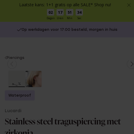
Laatste kans: 1+1 gratis op alle SALE* Shop nu!
02
17
51
34
Dagen
Uren
Min
Sec
Op werkdagen voor 17:00 besteld, morgen in huis
You
Piercings
are
here:
Waterproof
Lucardi
Stainless steel traguspiercing met
zirkonia