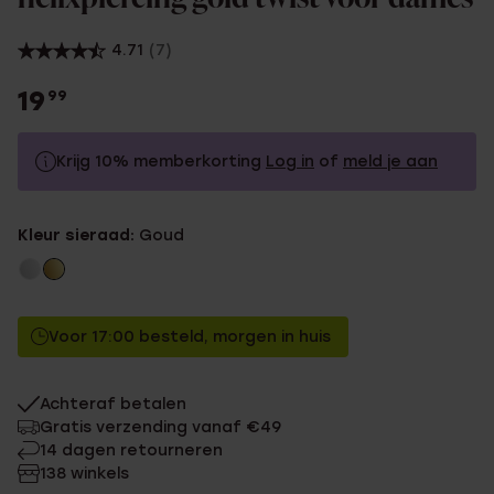
4.71
(7)
19
99
Krijg 10% memberkorting
Log in
of
meld je aan
19.99
Zonder memberkorting
Kleur sieraad:
Goud
17.99
Met memberkorting
Voor 17:00 besteld, morgen in huis
Achteraf betalen
Gratis verzending vanaf €49
14 dagen retourneren
138 winkels