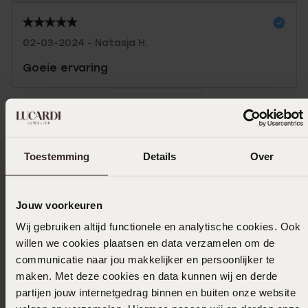
02-03-2024 - Natasja H.
Goeie ervaring
Toon meer
Toestemming
Details
Over
In winkelmand
Jouw voorkeuren
Ook leuk voor jou
Wij gebruiken altijd functionele en analytische cookies. Ook
willen we cookies plaatsen en data verzamelen om de
communicatie naar jou makkelijker en persoonlijker te
maken. Met deze cookies en data kunnen wij en derde
partijen jouw internetgedrag binnen en buiten onze website