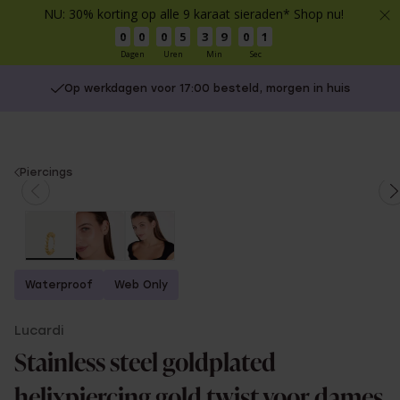
NU: 30% korting op alle 9 karaat sieraden* Shop nu!
0
0
0
5
3
9
0
1
Dagen
Uren
Min
Sec
Op werkdagen voor 17:00 besteld, morgen in huis
You
Piercings
are
here:
Waterproof
Web Only
Lucardi
Stainless steel goldplated
helixpiercing gold twist voor dames