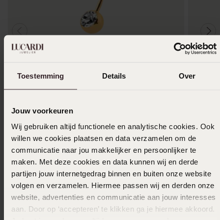
Toestemming
Details
Over
Stainless steel goldplated navelpiercing met
Stainles
kristal voor dames
19
99
Jouw voorkeuren
19
99
Wij gebruiken altijd functionele en analytische cookies. Ook
willen we cookies plaatsen en data verzamelen om de
communicatie naar jou makkelijker en persoonlijker te
Anderen kochten ook
maken. Met deze cookies en data kunnen wij en derde
partijen jouw internetgedrag binnen en buiten onze website
volgen en verzamelen. Hiermee passen wij en derden onze
website, advertenties en communicatie aan jouw interesses
aan. Door op ‘accepteren’ te klikken ga je hiermee akkoord.