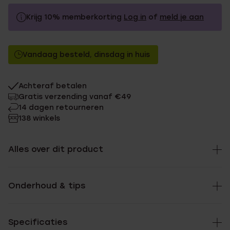
Krijg 10% memberkorting
Log in
of
meld je aan
19.99
Zonder memberkorting
Vandaag besteld, dinsdag in huis
17.99
Met memberkorting
Achteraf betalen
Gratis verzending vanaf €49
14 dagen retourneren
138 winkels
Alles over dit product
Onderhoud & tips
Specificaties