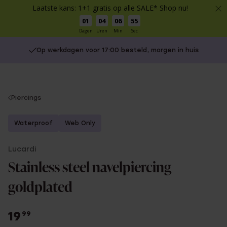
Laatste kans: 1+1 gratis op alle SALE* Shop nu!
01
04
06
55
Dagen
Uren
Min
Sec
Op werkdagen voor 17:00 besteld, morgen in huis
You
Piercings
are
here:
Waterproof
Web Only
Lucardi
Stainless steel navelpiercing
goldplated
19
99