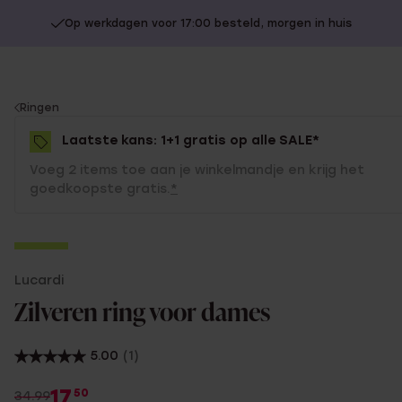
Op werkdagen voor 17:00 besteld, morgen in huis
You
Ringen
are
Laatste kans: 1+1 gratis op alle SALE*
here:
Voeg 2 items toe aan je winkelmandje en krijg het
goedkoopste gratis.
*
-50%
Lucardi
1+1 gratis
Zilveren ring voor dames
5.00
(1)
17
50
34.99