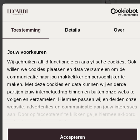
Toestemming
Details
Over
Jouw voorkeuren
Wij gebruiken altijd functionele en analytische cookies. Ook
willen we cookies plaatsen en data verzamelen om de
communicatie naar jou makkelijker en persoonlijker te
maken. Met deze cookies en data kunnen wij en derde
partijen jouw internetgedrag binnen en buiten onze website
-50%
Bestseller
volgen en verzamelen. Hiermee passen wij en derden onze
website, advertenties en communicatie aan jouw interesses
Stainless steel goldplated ring voor dames
Stainles
aan. Door op ‘accepteren’ te klikken ga je hiermee akkoord.
12
7
99
5
14.99
Je kunt je voorkeuren altijd weer aanpassen. Lees er meer
over in ons
cookiebeleid
.
Accepteren