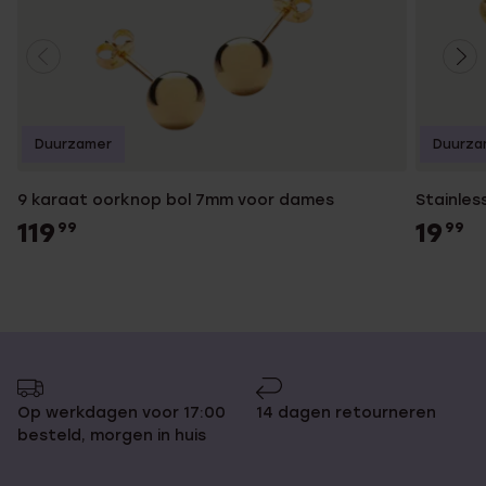
Duurzamer
Duurza
9 karaat oorknop bol 7mm voor dames
Stainles
119
19
99
99
Op werkdagen voor 17:00
14 dagen retourneren
besteld, morgen in huis