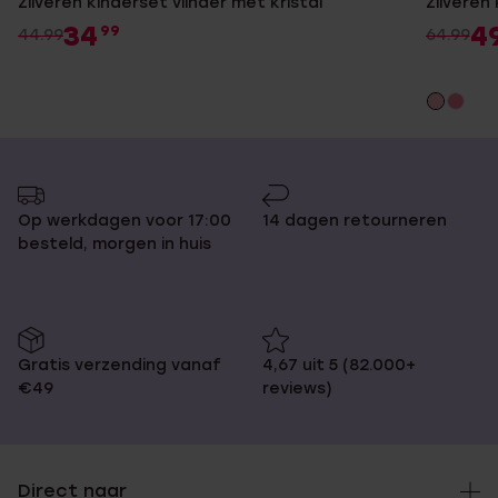
Zilveren kinderset vlinder met kristal
Zilveren 
34
4
99
44.99
64.99
Op werkdagen voor 17:00
14 dagen retourneren
besteld, morgen in huis
Gratis verzending vanaf
4,67 uit 5 (82.000+
€49
reviews)
Direct naar