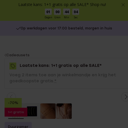
Laatste kans: 1+1 gratis op alle SALE* Shop nu!
01
00
44
04
Dagen
Uren
Min
Sec
Op werkdagen voor 17:00 besteld, morgen in huis
You
Cadeausets
are
Laatste kans: 1+1 gratis op alle SALE*
here:
Voeg 2 items toe aan je winkelmandje en krijg het
goedkoopste gratis.
*
-70%
1+1 gratis
Duurzamer