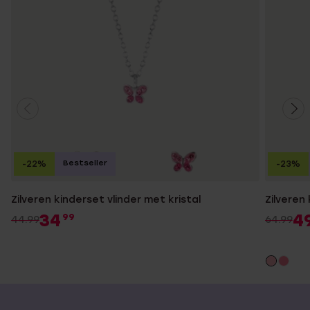
Bestseller
-22%
-23%
Zilveren kinderset vlinder met kristal
Zilveren 
34
4
99
44.99
64.99