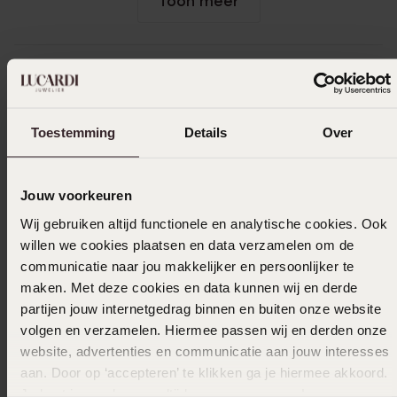
Toon meer
Uitverkocht
Toestemming
Details
Over
Ook leuk voor jou
Jouw voorkeuren
Wij gebruiken altijd functionele en analytische cookies. Ook
willen we cookies plaatsen en data verzamelen om de
communicatie naar jou makkelijker en persoonlijker te
maken. Met deze cookies en data kunnen wij en derde
partijen jouw internetgedrag binnen en buiten onze website
volgen en verzamelen. Hiermee passen wij en derden onze
website, advertenties en communicatie aan jouw interesses
aan. Door op ‘accepteren’ te klikken ga je hiermee akkoord.
Je kunt je voorkeuren altijd weer aanpassen. Lees er meer