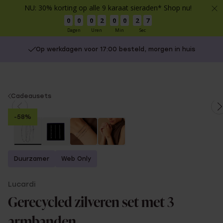
NU: 30% korting op alle 9 karaat sieraden* Shop nu!
0
0
0
2
0
0
2
7
Dagen
Uren
Min
Sec
Op werkdagen voor 17:00 besteld, morgen in huis
You
Cadeausets
are
-58%
here:
Duurzamer
Web Only
Lucardi
Gerecycled zilveren set met 3
armbanden