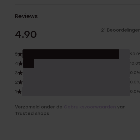
Reviews
21 Beoordelinge
4.90
5
90.
4
10.0
3
0.0
2
0.0
1
0.0
Verzameld onder de
Gebruiksvoorwaarden
van
Trusted shops