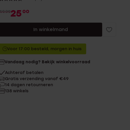
25
00
49.99
In winkelmand
Voor 17:00 besteld, morgen in huis
Vandaag nodig? Bekijk winkelvoorraad
Achteraf betalen
Gratis verzending vanaf €49
14 dagen retourneren
138 winkels