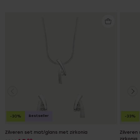
Bestseller
-30%
-33%
Zilveren set mat/glans met zirkonia
Zilveren
zirkonia