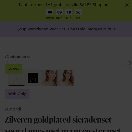
Laatste kans: 1+1 gratis op alle SALE* Shop nu!
00
09
19
56
Dagen
Uren
Min
Sec
Op werkdagen voor 17:00 besteld, morgen in huis
You
Cadeausets
are
-24%
here:
Web Only
Lucardi
Zilveren goldplated sieradenset
voor dames met maan en ster met