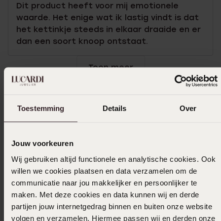
Dit product heeft voor mij emotionele
waarde. Het enige wat ik lastig vindt is dat
het kettinkje steeds in elkaar draaide en er
dan een soort knoop ontstaat.
Toon meer
Toestemming
Details
Over
Uitverkocht
Ook leuk voor jou
Jouw voorkeuren
Wij gebruiken altijd functionele en analytische cookies. Ook
willen we cookies plaatsen en data verzamelen om de
communicatie naar jou makkelijker en persoonlijker te
maken. Met deze cookies en data kunnen wij en derde
partijen jouw internetgedrag binnen en buiten onze website
volgen en verzamelen. Hiermee passen wij en derden onze