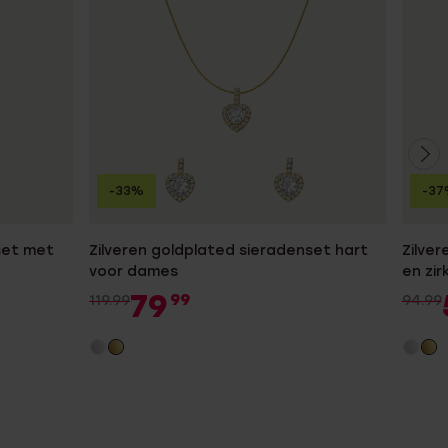
-33%
-37
set met
Zilveren goldplated sieradenset hart
Zilver
voor dames
en zi
79
99
119.99
94.99