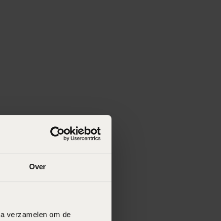
Over
data verzamelen om de