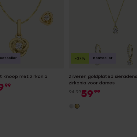
estseller
Bestseller
-37%
t knoop met zirkonia
Zilveren goldplated sieraden
zirkonia voor dames
9
99
59
99
94.99