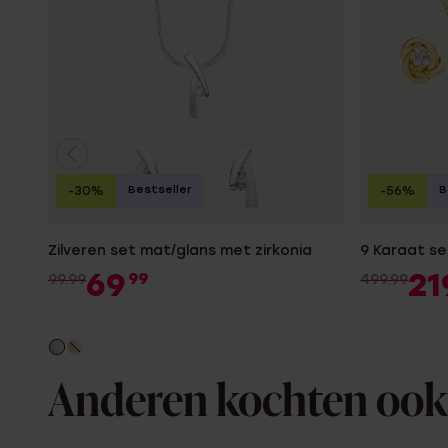
Bestseller
B
-30%
-56%
Zilveren set mat/glans met zirkonia
9 Karaat se
69
21
99
99.99
499.99
Anderen kochten ook