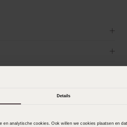
Details
nele en analytische cookies. Ook willen we cookies plaatsen en 
n
Filter