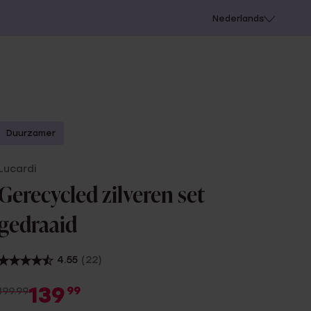
 schieten
Nederlands
Duurzamer
Lucardi
Gerecycled zilveren set
gedraaid
4.55
(22)
139
99
199.99