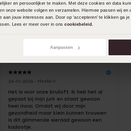
ijker en persoonlijker te maken. Met deze cookies en data kunn
iten onze website volgen en verzamelen. Hiermee passen wij en 
 aan jouw interesses aan. Door op ‘accepteren’ te klikken ga je
0%
02-03-2026 - Wendy V.
assen. Lees er meer over in ons
cookiebeleid
.
%
Mooi setje, valt prima in de smaak bij de
%
ontvanger, ze had alleen wat moeite
%
Aanpassen
met de sluiting en had hulp nodig om het
om te doen
%
24-01-2026 - Mirella V.
Het is voor onze bruiloft. Ik heb het al
gepast bij mijn jurk en staat gewoon
heel mooi. Omdat wij door mijn
gezondheid maar klein kunnen trouwen
is dit glimmende sieraad gewoon een
kadootje.