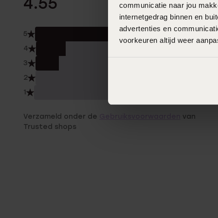
4.55
communicatie naar jou makkel
internetgedrag binnen en bu
advertenties en communicatie
5
68.
voorkeuren altijd weer aanp
4
18.0
3
14.0
2
0.0
1
0.0
Verzameld onder de
Gebruiksvoorwaarden
van
Trusted shops