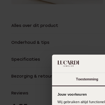
Alles over dit product
Onderhoud & tips
Specificaties
Bezorging & retourneren
Toestemming
Reviews
Jouw voorkeuren
Wij gebruiken altijd functio
22 Beoordelinge