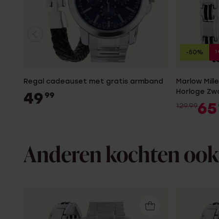
1
-50%
Regal cadeauset met gratis armband
Marlow Mill
Horloge Zw
49
99
65
129.99
Anderen kochten ook