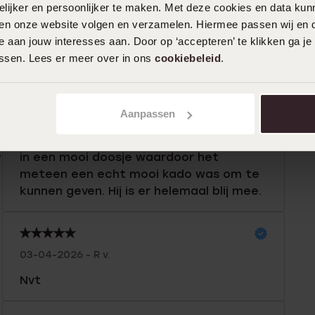
ijker en persoonlijker te maken. Met deze cookies en data kunn
iten onze website volgen en verzamelen. Hiermee passen wij en 
n
Filter
 aan jouw interesses aan. Door op ‘accepteren’ te klikken ga je
assen. Lees er meer over in ons
cookiebeleid
.
0%
07-07-2026 - Ma S.
0%
Aanpassen
Eerste horloge voor mijn zoon gekocht
%
met een leuke stoere armband erbij. Zat
%
in een mooi doosje waardoor het
meteen een echt mooi kado was om te
%
kunnen geven. Hij is er helemaal blij mee.
03-04-2026 - R v.
Nvt