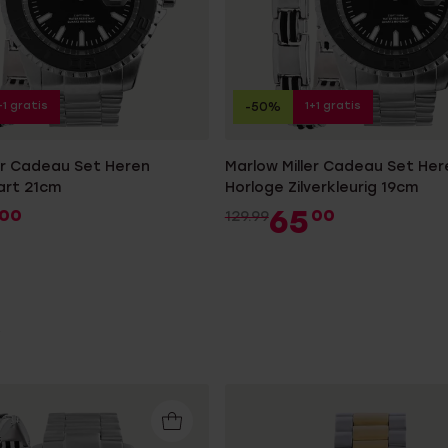
+1 gratis
1+1 gratis
-50%
er Cadeau Set Heren
Marlow Miller Cadeau Set Her
art 21cm
Horloge Zilverkleurig 19cm
65
00
00
129.99