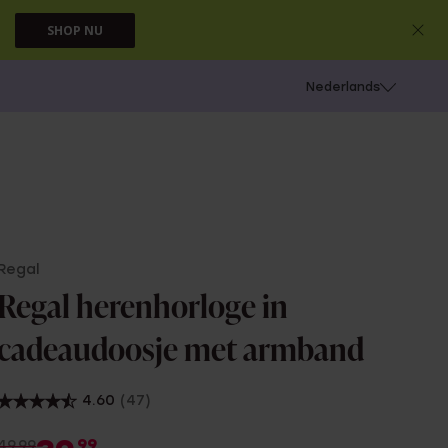
SHOP NU
 schieten
Nederlands
Regal
Regal herenhorloge in
cadeaudoosje met armband
4.60
(47)
99
49.99