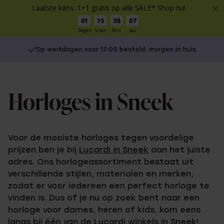
Laatste kans: 1+1 gratis op alle SALE* Shop nu!
01
15
38
07
Dagen
Uren
Min
Sec
Op werkdagen voor 17:00 besteld, morgen in huis
Horloges in Sneek
Voor de mooiste horloges tegen voordelige
prijzen ben je bij
Lucardi in Sneek
aan het juiste
adres. Ons horlogeassortiment bestaat uit
verschillende stijlen, materialen en merken,
zodat er voor iedereen een perfect horloge te
vinden is. Dus of je nu op zoek bent naar een
horloge voor dames, heren of kids, kom eens
langs bij één van de Lucardi winkels in Sneek!