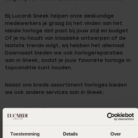
Bij Lucardi Sneek helpen onze deskundige
medewerkers je graag bij het vinden van het
ideale horloge dat past bij jouw stijl en budget.
Of je nu houdt van klassieke ontwerpen of de
laatste trends volgt, wij hebben het allemaal.
Daarnaast bieden we ook horlogereparaties
aan in Sneek, zodat je jouw favoriete horloge in
topconditie kunt houden.
Naast ons brede assortiment horloges bieden
we ook andere services aan in Sneek:
Lucardi juwelier Sneek
Trouwringen Sneek
Piercen Sneek
Toestemming
Details
Over