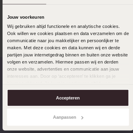
Jouw voorkeuren
Kom langs en ontdek ons uitgebreide
Wij gebruiken altijd functionele en analytische cookies.
assortiment horloges in Sneek. Wij staan klaar
Ook willen we cookies plaatsen en data verzamelen om de
om je te helpen bij het vinden van jouw perfecte
communicatie naar jou makkelijker en persoonlijker te
horloge en het verzorgen van de benodigde
maken. Met deze cookies en data kunnen wij en derde
reparaties.
partijen jouw internetgedrag binnen en buiten onze website
volgen en verzamelen. Hiermee passen wij en derden
onze website, advertenties en communicatie aan jouw
interesses aan. Door op ‘accepteren’ te klikken ga je
Op werkdagen voor 17:00
14 dagen retourneren
hiermee akkoord. Je kunt je voorkeuren altijd weer
besteld, morgen in huis
aanpassen. Lees er meer over in ons
cookiebeleid
.
Accepteren
Aanpassen
Gratis verzending vanaf
4,67 uit 5 (82.000+
€49
reviews)