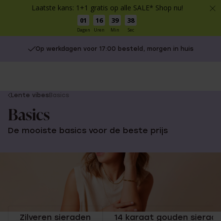
Laatste kans: 1+1 gratis op alle SALE* Shop nu!
01
16
39
38
Dagen
Uren
Min
Sec
Op werkdagen voor 17:00 besteld, morgen in huis
You
Lente vibes
Basics
are
Basics
here:
De mooiste basics voor de beste prijs
Zilveren sieraden
14 karaat gouden sierad