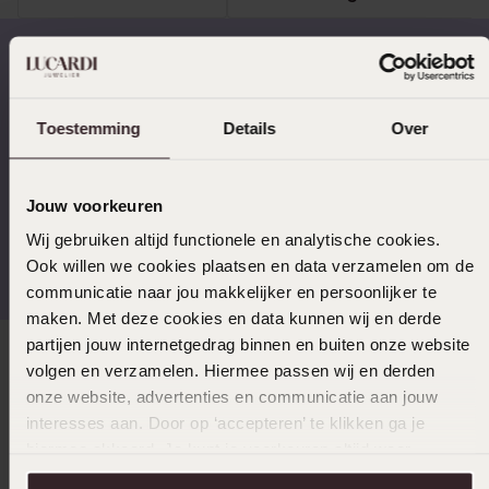
Op werkdagen voor 17:00
14 dagen retourneren
besteld, morgen in huis
Toestemming
Details
Over
Jouw voorkeuren
Wij gebruiken altijd functionele en analytische cookies.
Gratis verzending vanaf
4,67 uit 5 (82.000+
€49
reviews)
Ook willen we cookies plaatsen en data verzamelen om de
communicatie naar jou makkelijker en persoonlijker te
maken. Met deze cookies en data kunnen wij en derde
partijen jouw internetgedrag binnen en buiten onze website
Direct naar
volgen en verzamelen. Hiermee passen wij en derden
onze website, advertenties en communicatie aan jouw
interesses aan. Door op ‘accepteren’ te klikken ga je
Over Lucardi
hiermee akkoord. Je kunt je voorkeuren altijd weer
aanpassen. Lees er meer over in ons
cookiebeleid
.