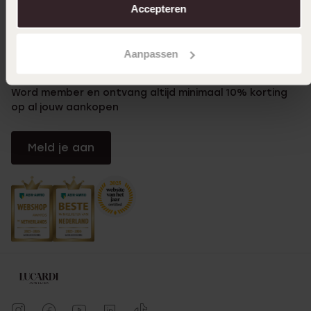
Accepteren
Klantenservice
Aanpassen
LUCARDI MEMBER
Word member en ontvang altijd minimaal 10% korting
op al jouw aankopen
Meld je aan